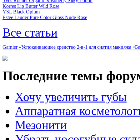
Yves Rocher Organic Raspberry Silky Lotion
Korres Lip Butter Wild Rose
YSL Black Opium
Estee Lauder Pure Color Gloss Nude Rose
Все статьи
Garnier «Успокаивающее средство 2-в-1 для снятия макияжа «
Последние темы фору
Хочу увеличить губы
Аппаратная косметолог
Мезонити
Убрать носогубные скл