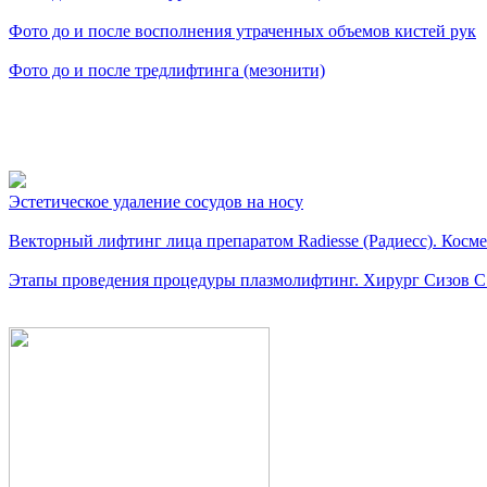
Фото до и после восполнения утраченных объемов кистей рук
Фото до и после тредлифтинга (мезонити)
Видео косметологически
Эстетическое удаление сосудов на носу
Векторный лифтинг лица препаратом Radiesse (Радиесс). Косме
Этапы проведения процедуры плазмолифтинг. Хирург Сизов С