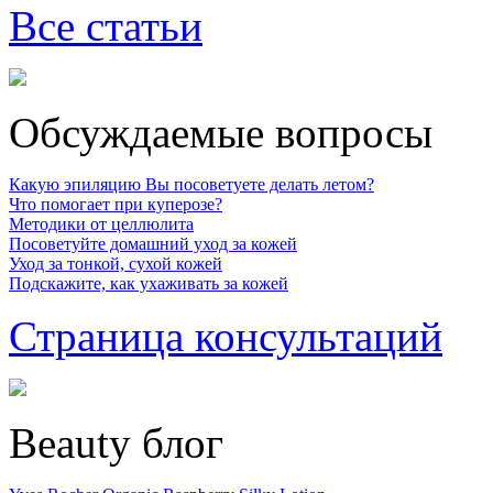
Все статьи
Обсуждаемые вопросы
Какую эпиляцию Вы посоветуете делать летом?
Что помогает при куперозе?
Методики от целлюлита
Посоветуйте домашний уход за кожей
Уход за тонкой, сухой кожей
Подскажите, как ухаживать за кожей
Страница консультаций
Beauty блог