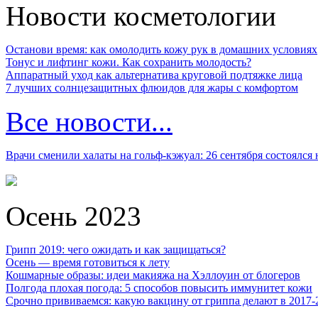
Новости косметологии
Останови время: как омолодить кожу рук в домашних условиях
Тонус и лифтинг кожи. Как сохранить молодость?
Аппаратный уход как альтернатива круговой подтяжке лица
7 лучших солнцезащитных флюидов для жары с комфортом
Все новости...
Врачи сменили халаты на гольф-кэжуал: 26 сентября состоялся
Осень 2023
Грипп 2019: чего ожидать и как защищаться?
Осень — время готовиться к лету
Кошмарные образы: идеи макияжа на Хэллоуин от блогеров
Полгода плохая погода: 5 способов повысить иммунитет кожи
Срочно прививаемся: какую вакцину от гриппа делают в 2017-