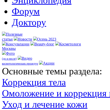
Энциклопедия
Форум
Доктору
Полезные
статьи
Новости
Осень 2023
Консультации
Beauty-блог
Косметологи
Москвы
Фото
Видео
(до и после)
Акции
косметологических процедур
Оcновные темы раздела:
Коррекция тела
Омоложение и коррекция
Уход и лечение кожи