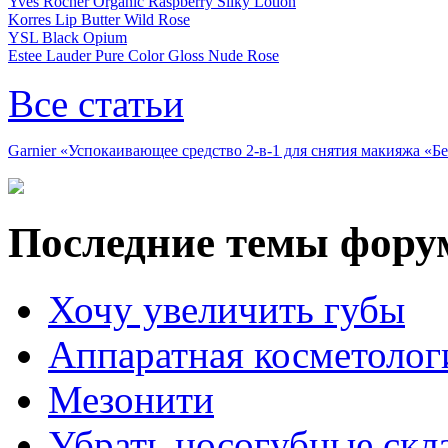
Yves Rocher Organic Raspberry Silky Lotion
Korres Lip Butter Wild Rose
YSL Black Opium
Estee Lauder Pure Color Gloss Nude Rose
Все статьи
Garnier «Успокаивающее средство 2-в-1 для снятия макияжа «
Последние темы фору
Хочу увеличить губы
Аппаратная косметолог
Мезонити
Убрать носогубные скл