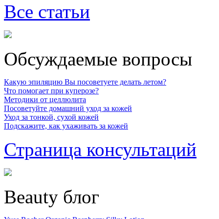
Все статьи
Обсуждаемые вопросы
Какую эпиляцию Вы посоветуете делать летом?
Что помогает при куперозе?
Методики от целлюлита
Посоветуйте домашний уход за кожей
Уход за тонкой, сухой кожей
Подскажите, как ухаживать за кожей
Страница консультаций
Beauty блог