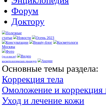
Энциклопедия
Форум
Доктору
Полезные
статьи
Новости
Осень 2023
Консультации
Beauty-блог
Косметологи
Москвы
Фото
Видео
(до и после)
Акции
косметологических процедур
Оcновные темы раздела:
Коррекция тела
Омоложение и коррекция
Уход и лечение кожи