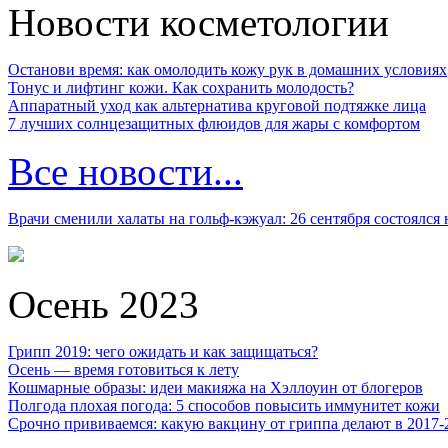
Новости косметологии
Останови время: как омолодить кожу рук в домашних условиях
Тонус и лифтинг кожи. Как сохранить молодость?
Аппаратный уход как альтернатива круговой подтяжке лица
7 лучших солнцезащитных флюидов для жары с комфортом
Все новости...
Врачи сменили халаты на гольф-кэжуал: 26 сентября состоялся
Осень 2023
Грипп 2019: чего ожидать и как защищаться?
Осень — время готовиться к лету
Кошмарные образы: идеи макияжа на Хэллоуин от блогеров
Полгода плохая погода: 5 способов повысить иммунитет кожи
Срочно прививаемся: какую вакцину от гриппа делают в 2017-