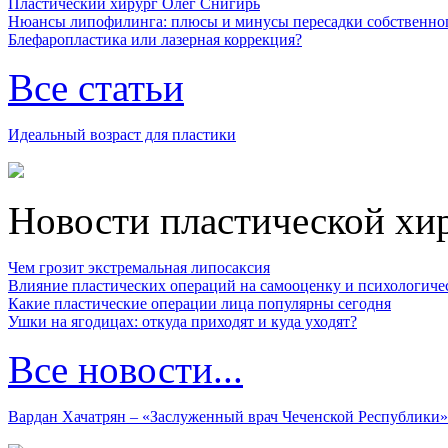
Пластический хирург Олег Снигирь
Нюансы липофилинга: плюсы и минусы пересадки собственно
Блефаропластика или лазерная коррекция?
Все статьи
Идеальный возраст для пластики
Новости пластической хи
Чем грозит экстремальная липосаксия
Влияние пластических операций на самооценку и психологиче
Какие пластические операции лица популярны сегодня
Ушки на ягодицах: откуда приходят и куда уходят?
Все новости...
Вардан Хачатрян – «Заслуженный врач Чеченской Республики»