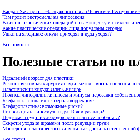
Вардан Хачатрян – «Заслуженный врач Чеченской Республики»
Чем грозит экстремальная липосаксия
Влияние пластических операций на самооценку и психологиче
Какие пластические операции лица популярны сегодня
Ушки на ягодицах: откуда приходят и куда уходят?
Все новости...
Полезные статьи по п
Идеальный возраст для пластики
Реконструктивная хирургия груди: методы восстановления пос
Пластический хирург Олег Снигирь
Нюансы липофилинга: плюсы и минусы пересадки собственно
Блефаропластика или лазерная коррекция?
Блефаропластика: возможные риски?
Липосакция и липоскульптура. В чем разница?
Подтяжка груди после родов: решит ли все проблемы?
Секреты ухода за шрамами после редукции груди
Мастерство пластического хирурга: как достичь естественной
Все статьи...