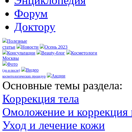
Энциклопедия
Форум
Доктору
Полезные
статьи
Новости
Осень 2023
Консультации
Beauty-блог
Косметологи
Москвы
Фото
Видео
(до и после)
Акции
косметологических процедур
Оcновные темы раздела:
Коррекция тела
Омоложение и коррекция
Уход и лечение кожи