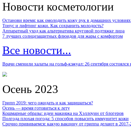
Новости косметологии
Останови время: как омолодить кожу рук в домашних условиях
Тонус и лифтинг кожи. Как сохранить молодость?
Аппаратный уход как альтернатива круговой подтяжке лица
7 лучших солнцезащитных флюидов для жары с комфортом
Все новости...
Врачи сменили халаты на гольф-кэжуал: 26 сентября состоялся
Осень 2023
Грипп 2019: чего ожидать и как защищаться?
Осень — время готовиться к лету
Кошмарные образы: идеи макияжа на Хэллоуин от блогеров
Полгода плохая погода: 5 способов повысить иммунитет кожи
Срочно прививаемся: какую вакцину от гриппа делают в 2017-