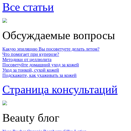
Все статьи
Обсуждаемые вопросы
Какую эпиляцию Вы посоветуете делать летом?
Что помогает при куперозе?
Методики от целлюлита
Посоветуйте домашний уход за кожей
Уход за тонкой, сухой кожей
Подскажите, как ухаживать за кожей
Страница консультаций
Beauty блог