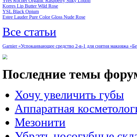
Yves Rocher Organic Raspberry Silky Lotion
Korres Lip Butter Wild Rose
YSL Black Opium
Estee Lauder Pure Color Gloss Nude Rose
Все статьи
Garnier «Успокаивающее средство 2-в-1 для снятия макияжа «
Последние темы фору
Хочу увеличить губы
Аппаратная косметолог
Мезонити
Убрать носогубные скл