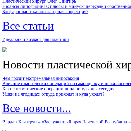
Пластический хирург Олег Снигирь
Нюансы липофилинга: плюсы и минусы пересадки собственно
Блефаропластика или лазерная коррекция?
Все статьи
Идеальный возраст для пластики
Новости пластической хи
Чем грозит экстремальная липосаксия
Влияние пластических операций на самооценку и психологиче
Какие пластические операции лица популярны сегодня
Ушки на ягодицах: откуда приходят и куда уходят?
Все новости...
Вардан Хачатрян – «Заслуженный врач Чеченской Республики»