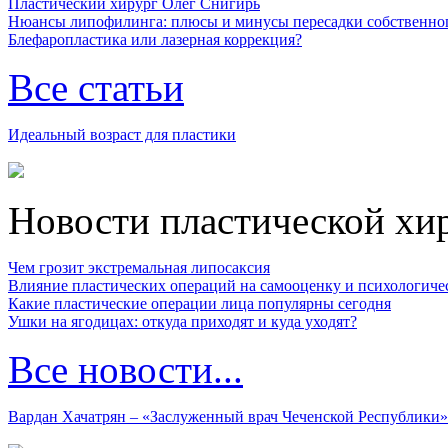
Пластический хирург Олег Снигирь
Нюансы липофилинга: плюсы и минусы пересадки собственно
Блефаропластика или лазерная коррекция?
Все статьи
Идеальный возраст для пластики
Новости пластической хи
Чем грозит экстремальная липосаксия
Влияние пластических операций на самооценку и психологиче
Какие пластические операции лица популярны сегодня
Ушки на ягодицах: откуда приходят и куда уходят?
Все новости...
Вардан Хачатрян – «Заслуженный врач Чеченской Республики»