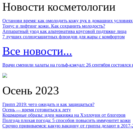
Новости косметологии
Останови время: как омолодить кожу рук в домашних условиях
Тонус и лифтинг кожи. Как сохранить молодость?
Аппаратный уход как альтернатива круговой подтяжке лица
7 лучших солнцезащитных флюидов для жары с комфортом
Все новости...
Врачи сменили халаты на гольф-кэжуал: 26 сентября состоялся
Осень 2023
Грипп 2019: чего ожидать и как защищаться?
Осень — время готовиться к лету
Кошмарные образы: идеи макияжа на Хэллоуин от блогеров
Полгода плохая погода: 5 способов повысить иммунитет кожи
Срочно прививаемся: какую вакцину от гриппа делают в 2017-