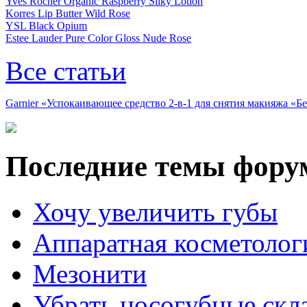
Yves Rocher Organic Raspberry Silky Lotion
Korres Lip Butter Wild Rose
YSL Black Opium
Estee Lauder Pure Color Gloss Nude Rose
Все статьи
Garnier «Успокаивающее средство 2-в-1 для снятия макияжа «
Последние темы фору
Хочу увеличить губы
Аппаратная косметолог
Мезонити
Убрать носогубные скл