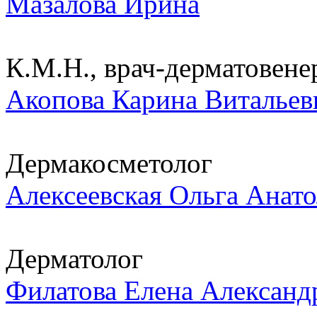
Мазалова Ирина
К.М.Н., врач-дерматовенер
Акопова Карина Витальев
Дермакосметолог
Алексеевская Ольга Анато
Дерматолог
Филатова Елена Александ