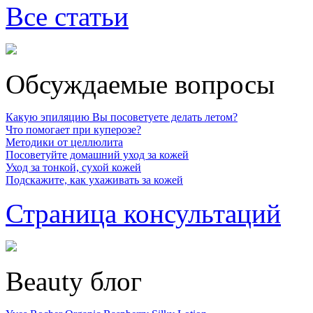
Все статьи
Обсуждаемые вопросы
Какую эпиляцию Вы посоветуете делать летом?
Что помогает при куперозе?
Методики от целлюлита
Посоветуйте домашний уход за кожей
Уход за тонкой, сухой кожей
Подскажите, как ухаживать за кожей
Страница консультаций
Beauty блог