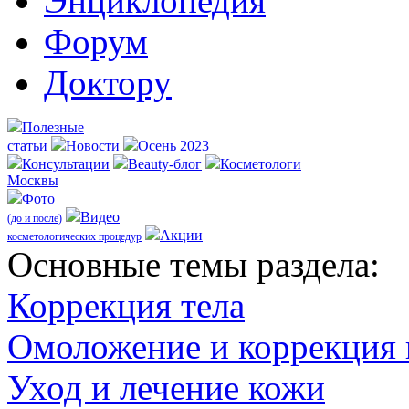
Энциклопедия
Форум
Доктору
Полезные
статьи
Новости
Осень 2023
Консультации
Beauty-блог
Косметологи
Москвы
Фото
Видео
(до и после)
Акции
косметологических процедур
Оcновные темы раздела:
Коррекция тела
Омоложение и коррекция
Уход и лечение кожи