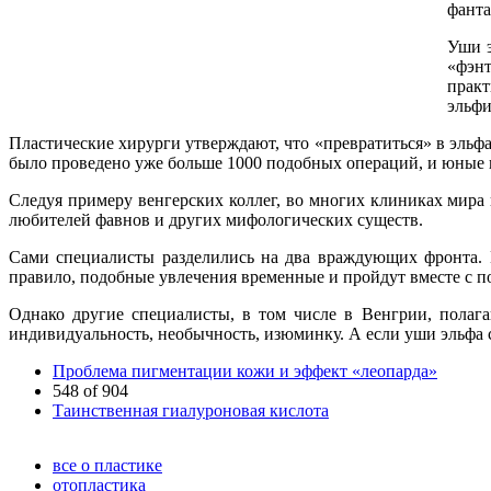
фанта
Уши э
«фэнт
прак
эльфи
Пластические хирурги утверждают, что «превратиться» в эльф
было проведено уже больше 1000 подобных операций, и юные к
Следуя примеру венгерских коллег, во многих клиниках мира 
любителей фавнов и других мифологических существ.
Сами специалисты разделились на два враждующих фронта. П
правило, подобные увлечения временные и пройдут вместе с по
Однако другие специалисты, в том числе в Венгрии, полаг
индивидуальность, необычность, изюминку. А если уши эльфа 
Проблема пигментации кожи и эффект «леопарда»
548 of 904
Таинственная гиалуроновая кислота
все о пластике
отопластика