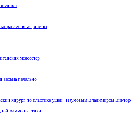
езненной
е направления медицины
ританских медсестер
и весьма печально
еский хирург по пластике ушей" Наумовым Владимиром Виктор
едной маммопластики