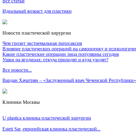
Все статьи
Идеальный возраст для пластики
Новости пластической хирургии
Чем грозит экстремальная липосаксия
Влияние пластических операций на самооценку и психологиче
Какие пластические операции лица популярны сегодня
Ушки на ягодицах: откуда приходят и куда уходят?
Все новости...
Вардан Хачатрян – «Заслуженный врач Чеченской Республики»
Клиники Москвы
U plastica клиника пластической хирургии
Esteti Sar, eвропейская клиника пластической...