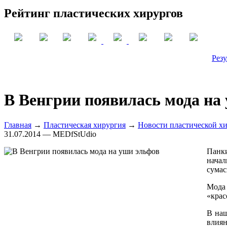
Рейтинг пластических хирургов
Резу
В Венгрии появилась мода на
Главная
→
Пластическая хирургия
→
Новости пластической х
31.07.2014 — MEDfStUdio
Панки
начал
сумас
Мода 
«крас
В наш
влия