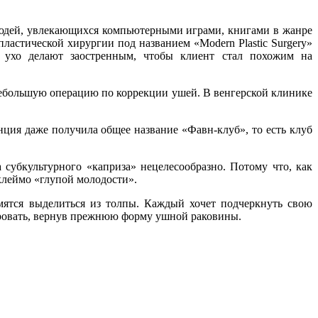
юдей, увлекающихся компьютерными играми, книгами в жанре
астической хирургии под названием «Modern Plastic Surgery»
е ухо делают заостренным, чтобы клиент стал похожим на
 небольшую операцию по коррекции ушей. В венгерской клинике
нция даже получила общее название «Фавн-клуб», то есть клуб
субкультурного «каприза» нецелесообразно. Потому что, как
 клеймо «глупой молодости».
мятся выделиться из толпы. Каждый хочет подчеркнуть свою
тировать, вернув прежнюю форму ушной раковины.