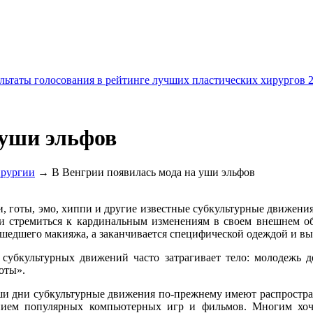
льтаты голосования в рейтинге лучших пластических хирургов 
 уши эльфов
ирургии
→ В Венгрии появилась мода на уши эльфов
, готы, эмо, хиппи и другие известные субкультурные движени
и стремиться к кардинальным изменениям в своем внешнем об
шедшего макияжа, а заканчивается специфической одеждой и в
субкультурных движений часто затрагивает тело: молодежь де
оты».
и дни субкультурные движения по-прежнему имеют распростра
нием популярных компьютерных игр и фильмов. Многим хоч