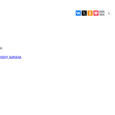
1
е.
ницу канала
.