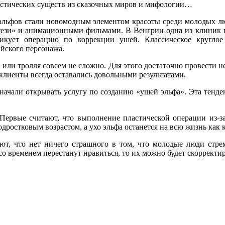
стических существ из сказочных миров и мифологии…
льфов стали новомодным элементом красоты среди молодых л
ези» и анимационными фильмами. В Венгрии одна из клиник пл
тикует операцию по коррекции ушей. Классическое кругло
йского персонажа.
а или тролля совсем не сложно. Для этого достаточно провести
лиенты всегда оставались довольными результатами.
начали открывать услугу по созданию «ушей эльфа». Эта тенде
ервые считают, что выполнение пластической операции из-за 
дростковым возрастом, а ухо эльфа останется на всю жизнь как
ают, что нет ничего страшного в том, что молодые люди стре
со временем перестанут нравиться, то их можно будет скоррек