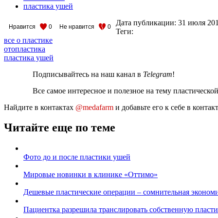
пластика ушей
Дата публикации:
31 июля 20
Нравится
0
Не нравится
0
Теги:
все о пластике
отопластика
пластика ушей
Подписывайтесь на наш канал в
Telegram
!
Все самое интересное и полезное на тему пластическо
Найдите в контактах
@medafarm
и добавьте его к себе в конта
Читайте еще по теме
Фото до и после пластики ушей
Мировые новинки в клинике «Оттимо»
Дешевые пластические операции – сомнительная эконом
Пациентка разрешила транслировать собственную пласти