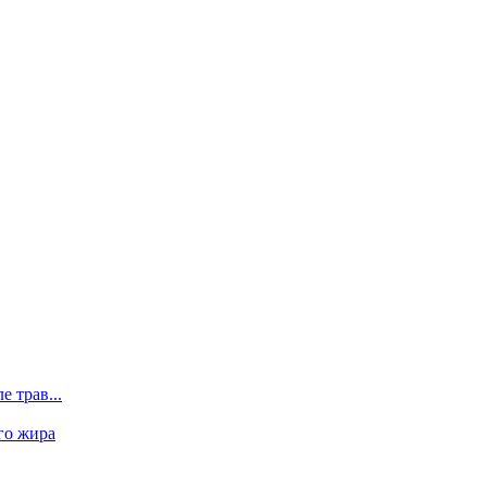
 трав...
го жира