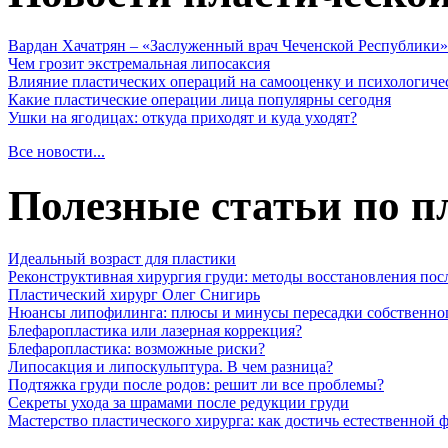
Вардан Хачатрян – «Заслуженный врач Чеченской Республики»
Чем грозит экстремальная липосаксия
Влияние пластических операций на самооценку и психологиче
Какие пластические операции лица популярны сегодня
Ушки на ягодицах: откуда приходят и куда уходят?
Все новости...
Полезные статьи по п
Идеальный возраст для пластики
Реконструктивная хирургия груди: методы восстановления пос
Пластический хирург Олег Снигирь
Нюансы липофилинга: плюсы и минусы пересадки собственно
Блефаропластика или лазерная коррекция?
Блефаропластика: возможные риски?
Липосакция и липоскульптура. В чем разница?
Подтяжка груди после родов: решит ли все проблемы?
Секреты ухода за шрамами после редукции груди
Мастерство пластического хирурга: как достичь естественной