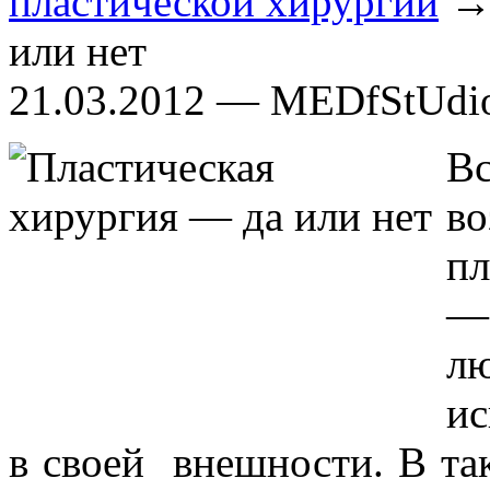
пластической хирургии
→ 
или нет
21.03.2012 — MEDfStUdi
В
в
пл
—
л
ис
в своей внешности. В та