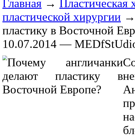
Главная
→
Пластическая 
пластической хирургии
→ 
пластику в Восточной Ев
10.07.2014 — MEDfStUdi
С
н
А
пр
н
б