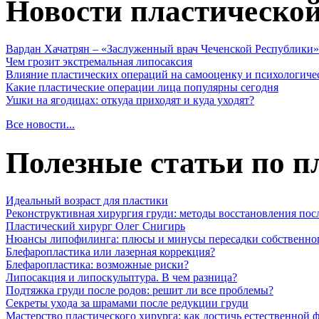
Новости пластическо
Вардан Хачатрян – «Заслуженный врач Чеченской Республики»
Чем грозит экстремальная липосаксия
Влияние пластических операций на самооценку и психологиче
Какие пластические операции лица популярны сегодня
Ушки на ягодицах: откуда приходят и куда уходят?
Все новости...
Полезные статьи по п
Идеальный возраст для пластики
Реконструктивная хирургия груди: методы восстановления пос
Пластический хирург Олег Снигирь
Нюансы липофилинга: плюсы и минусы пересадки собственно
Блефаропластика или лазерная коррекция?
Блефаропластика: возможные риски?
Липосакция и липоскульптура. В чем разница?
Подтяжка груди после родов: решит ли все проблемы?
Секреты ухода за шрамами после редукции груди
Мастерство пластического хирурга: как достичь естественной