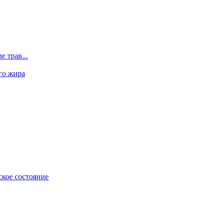
 трав...
го жира
ское состояние