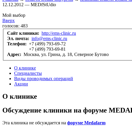
12.12.2012 — MEDfStUdio
Мой выбор
Вверх
голосов:
483
Сайт клиники:
http://ems-clinic.ru
Эл. почта:
info@ems-clinic.ru
Телефон:
+7 (499) 793-69-72
+7 (499) 793-69-81
Адрес:
Москва, ул. Грина, д. 18, Северное Бутово
О клинике
Специалисты
Виды проводимых операций
Акции
О клинике
Обсуждение клиники на форуме MED
Эта клиника не обсуждается на
форуме Medafarm