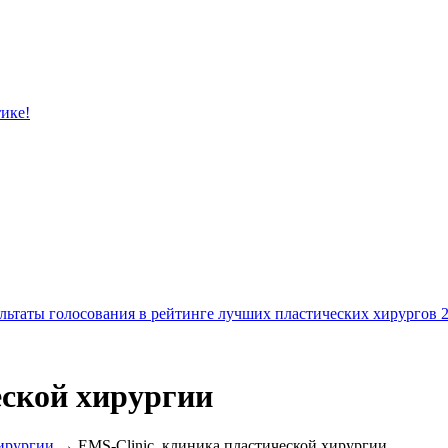
тике!
льтаты голосования в рейтинге лучших пластических хирургов 
еской хирургии
ирургии
→ EMS-Clinic, клиника пластической хирургии