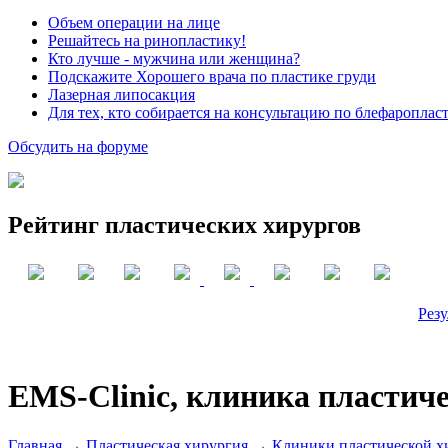
Объем операции на лице
Решайтесь на ринопластику!
Кто лучше - мужчина или женщина?
Подскажите Хорошего врача по пластике груди
Лазерная липосакция
Для тех, кто собирается на консультацию по блефароплас
Обсудить на форуме
Рейтинг пластических хирургов
Резу
EMS-Clinic, клиника пластич
Главная
→
Пластическая хирургия
→
Клиники пластической х