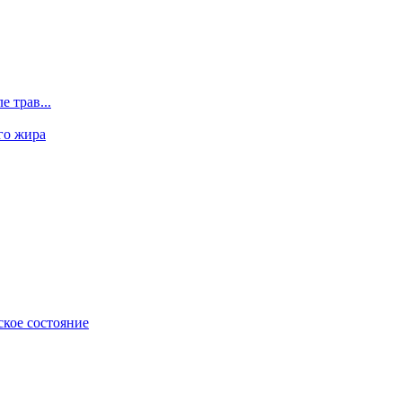
 трав...
го жира
ское состояние