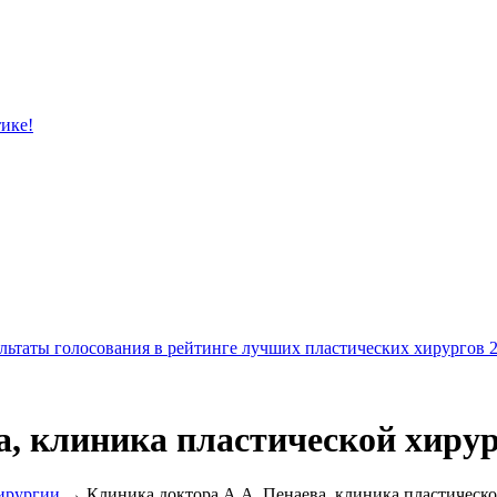
тике!
льтаты голосования в рейтинге лучших пластических хирургов 
а, клиника пластической хиру
ирургии
→ Клиника доктора А.А. Пенаева, клиника пластическо