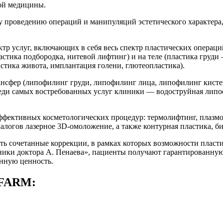
кой медицины.
му проведению операций и манипуляций эстетического характер
тр услуг, включающих в себя весь спектр пластических операци
ластика подбородка, нитевой лифтинг) и на теле (пластика груд
стика живота, имплантация голени, глютеопластика).
сфер (липофилинг груди, липофилинг лица, липофилинг кистей
реди самых востребованных услуг клиники — водоструйная липос
ффективных косметологических процедур: термолифтинг, плазмо
алогов лазерное 3D-омоложение, а также контурная пластика, би
ить сочетанные коррекции, в рамках которых возможности плас
ники доктора А. Пенаева», пациенты получают гарантированну
тинную ценность.
AFARM: