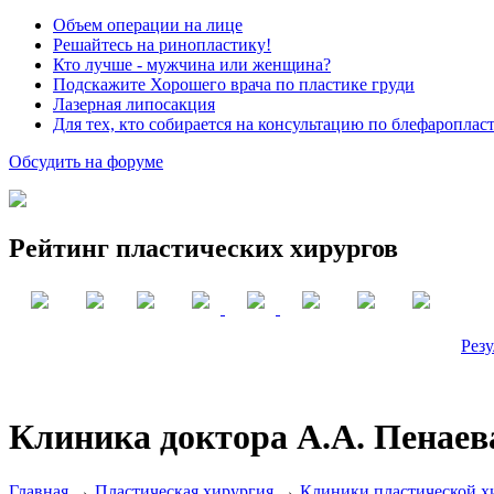
Объем операции на лице
Решайтесь на ринопластику!
Кто лучше - мужчина или женщина?
Подскажите Хорошего врача по пластике груди
Лазерная липосакция
Для тех, кто собирается на консультацию по блефароплас
Обсудить на форуме
Рейтинг пластических хирургов
Резу
Клиника доктора А.А. Пенаев
Главная
→
Пластическая хирургия
→
Клиники пластической х