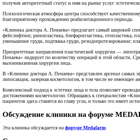
получив авторитетный статус и имя на рынке услуг эстетичес
Психологическая атмосфера центра способствует качественно
благоприятному прохождению реабилитационного периода.
«Клиника доктора А. Пенаева» предлагает самый широкий спек
фейслифтинг, ринопластика, блефаропластика, отопластика, п
уменьшение груди, подтяжка груди, реэндопротезирование; пла
Приоритетные направления пластической хирургии — липотран
Пенаева» лидирует по количеству операций в этой области. С
малоинвазивная хирургия лица.
В «Клинике доктора А. Пенаева» представлен арсенал самых э
липосакция, лазерная косметология, в том числе не имеющее ан
Комплексный подход к эстетике лица и тела позволяет провод
достижениями косметологии. Обращаясь к специалистам «Кли
пациентов здесь ставятся во главу угла, и только это имеет ис
Обсуждение клиники на форуме MED
Эта клиника обсуждается на
форуме Medafarm