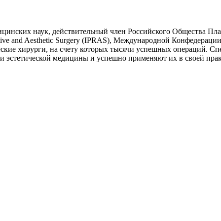
дицинских наук, действительный член Российского Общества Пл
tractive and Aesthetic Surgery (IPRAS), Международной Конфедера
кие хирурги, на счету которых тысячи успешных операций. С
и эстетической медицины и успешно применяют их в своей прак