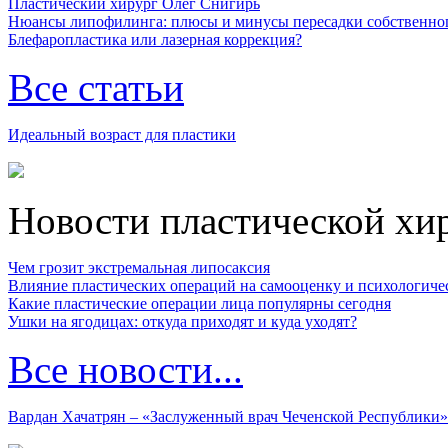
Пластический хирург Олег Снигирь
Нюансы липофилинга: плюсы и минусы пересадки собственно
Блефаропластика или лазерная коррекция?
Все статьи
Идеальный возраст для пластики
Новости пластической хи
Чем грозит экстремальная липосаксия
Влияние пластических операций на самооценку и психологиче
Какие пластические операции лица популярны сегодня
Ушки на ягодицах: откуда приходят и куда уходят?
Все новости...
Вардан Хачатрян – «Заслуженный врач Чеченской Республики»