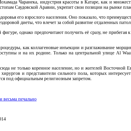
охамада Чаранека, индустрия красоты в Катаре, как и множест
о стопам Саудовской Аравии, укрепит свои позиции на рынке пла
доровья его взрослого населения. Оно показало, что преимуществе
здоровой диеты, что влечет за собой развитие отдаленных патол
фигуре, однако предпочитают получить её сразу, не прибегая к
е процедуры, как коллагеновые инъекции и разглаживание морщ
доступны и на их родине. Только на центральной улице Al Waab
 сюда не только коренное население, но и жителей Восточной 
 хирургов и представители сильного пола, которых интересует
ится под официальным религиозным запретом.
и весьма печально
014