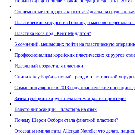
Новый год вдохновляет: какие операции сделать в 2018?
Современные стандарты красоты: Идеальная грудь - какая
Пластические хирурги из Голливуда массово переезжают
Пластика носа под "Кейт Миддлтон"
5 сомнений, мешающих пойти на пластическую операци
Профессионализм корейских пластических хирургов ста
Идеальный возраст для пластики
Спина как у Барби – новый тренд в пластической хирург
Самые популярные в 2013 году пластические операции:
Зачем турецкий хирург печатает «лица» на принтере?
Вместо липосакции – пластырь на язык
Почему Шерон Осборн стала фанаткой пластики?
Отозваны имплантаты Allergan Natrelle: что делать пацие