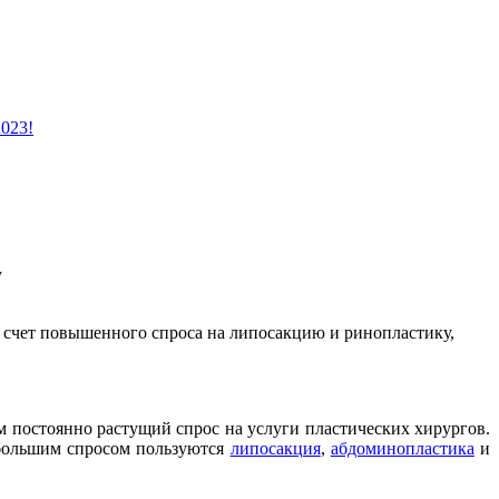
2023!
у
а счет повышенного спроса на липосакцию и ринопластику,
м постоянно растущий спрос на услуги пластических хирургов.
 большим спросом пользуются
липосакция
,
абдоминопластика
и