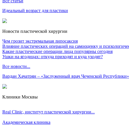
Все статьи
Идеальный возраст для пластики
Новости пластической хирургии
Чем грозит экстремальная липосаксия
Влияние пластических операций на самооценку и психологиче
Какие пластические операции лица популярны сегодня
Ушки на ягодицах: откуда приходят и куда уходят?
Все новости...
Вардан Хачатрян – «Заслуженный врач Чеченской Республики»
Клиники Москвы
Real Clinic, институт пластической хирургии...
Академическая клиника