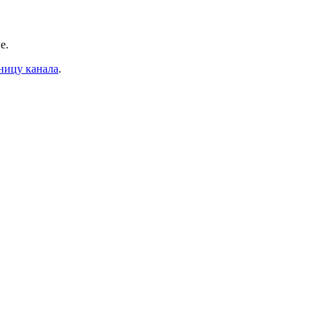
е.
ницу канала
.