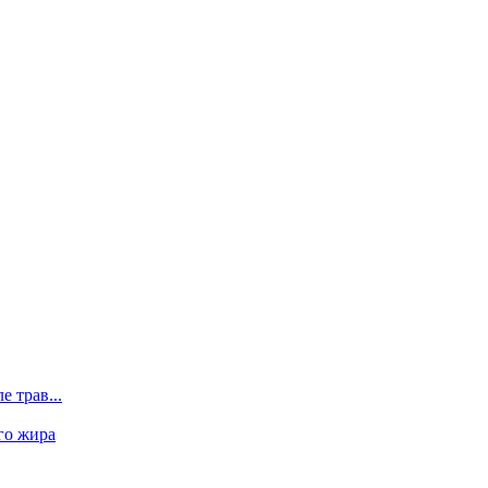
 трав...
го жира