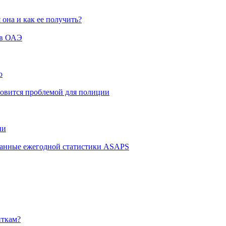
 она и как ее получить?
 в ОАЭ
ю
новится проблемой для полиции
ии
 данные ежегодной статистики ASAPS
нткам?