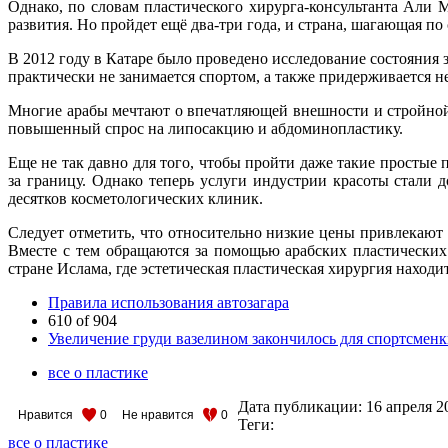
Однако, по словам пластического хирурга-консультанта Али М
развития. Но пройдет ещё два-три года, и страна, шагающая п
В 2012 году в Катаре было проведено исследование состояния з
практически не занимается спортом, а также придерживается не
Многие арабы мечтают о впечатляющей внешности и стройной 
повышенный спрос на липосакцию и абдоминопластику.
Еще не так давно для того, чтобы пройти даже такие просты
за границу. Однако теперь услуги индустрии красоты стали 
десятков косметологических клиник.
Следует отметить, что относительно низкие цены привлекают
Вместе с тем обращаются за помощью арабских пластических
стране Ислама, где эстетическая пластическая хирургия наход
Правила использования автозагара
610 of 904
Увеличение груди вазелином закончилось для спортсменк
все о пластике
Дата публикации:
16 апреля 2
Нравится
0
Не нравится
0
Теги:
все о пластике