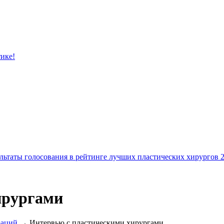
тике!
льтаты голосования в рейтинге лучших пластических хирургов 
ирургами
раций
→ Интервью с пластическими хирургами