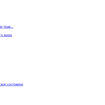
 трав...
го жира
ское состояние