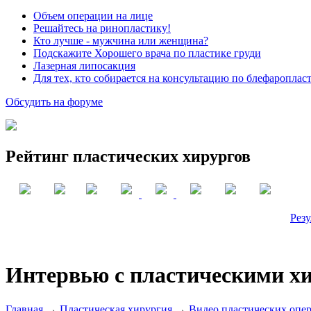
Объем операции на лице
Решайтесь на ринопластику!
Кто лучше - мужчина или женщина?
Подскажите Хорошего врача по пластике груди
Лазерная липосакция
Для тех, кто собирается на консультацию по блефароплас
Обсудить на форуме
Рейтинг пластических хирургов
Резу
Интервью с пластическими х
Главная
→
Пластическая хирургия
→
Видео пластических опе