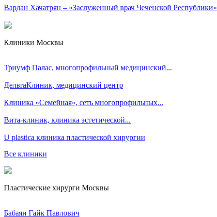
Вардан Хачатрян – «Заслуженный врач Чеченской Республики»
Клиники Москвы
Триумф Палас, многопрофильный медицинский...
ДельтаКлиник, медицинский центр
Клиника «Семейная», сеть многопрофильных...
Вита-клиник, клиника эстетической...
U plastica клиника пластической хирургии
Все клиники
Пластические хирурги Москвы
Бабаян Гайк Павлович