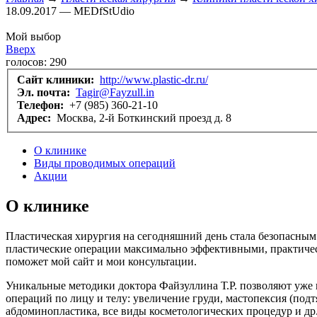
18.09.2017 — MEDfStUdio
Мой выбор
Вверх
голосов:
290
Сайт клиники:
http://www.plastic-dr.ru/
Эл. почта:
Tagir@Fayzull.in
Телефон:
+7 (985) 360-21-10
Адрес:
Москва, 2-й Боткинский проезд д. 8
О клинике
Виды проводимых операций
Акции
О клинике
Пластическая хирургия на сегодняшний день стала безопасны
пластические операции максимально эффективными, практическ
поможет мой сайт и мои консультации.
Уникальные методики доктора Файзуллина Т.Р. позволяют уже
операций по лицу и телу: увеличение груди, мастопексия (под
абдоминопластика, все виды косметологических процедур и др