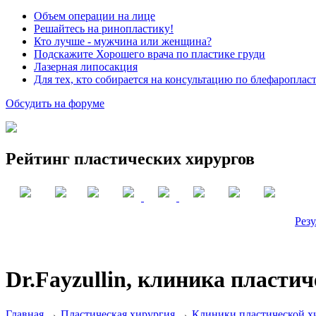
Объем операции на лице
Решайтесь на ринопластику!
Кто лучше - мужчина или женщина?
Подскажите Хорошего врача по пластике груди
Лазерная липосакция
Для тех, кто собирается на консультацию по блефароплас
Обсудить на форуме
Рейтинг пластических хирургов
Резу
Dr.Fayzullin, клиника пласти
Главная
→
Пластическая хирургия
→
Клиники пластической х