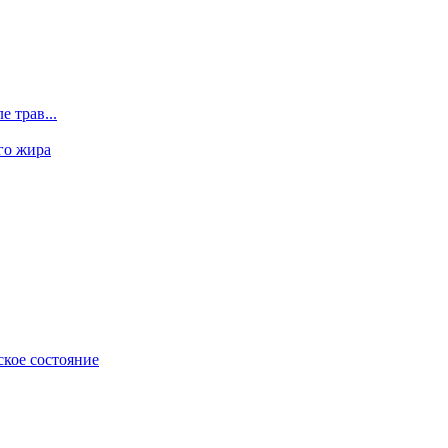
 трав...
го жира
ское состояние