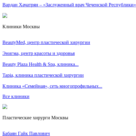
Вардан Хачатрян – «Заслуженный врач Чеченской Республики»
Клиники Москвы
BeautyMed, центр пластической хирургии
Энигма, центр красоты и здоровья
Beauty Plaza Health & Spa, клиника...
Tapia, клиника пластической хирургии
Клиника «Семейная», сеть многопрофильных...
Все клиники
Пластические хирурги Москвы
Бабаян Гайк Павлович