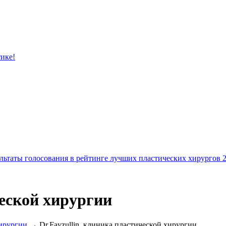
тике!
льтаты голосования в рейтинге лучших пластических хирургов 
ческой хирургии
ирургии
→ Dr.Fayzullin, клиника пластической хирургии