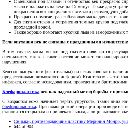
С мешками под глазами и отечностью век прекрасно спр
масла и наложить на веки на 15 минут. Также для устра
покраснения век специалисты все-таки рекомендуют доба
Прекрасно помогает расслабляющая маска для век из хол
Для снятия отеков и устранения темных кругов под гла
прохладной водой.
Также хорошо помогают кусочки льда из замороженных т
Если опухания век не связаны с праздничными излишеств
В том случае, когда мешки под глазами появляются регулярн
специалисту, так как такое состояние может сигнализирова
нарушениях.
Белесые выпуклости (ксантелазмы) на веках говорят о наличи
предвестниками возможного инфаркта). Ксантелазмы – это холе
инфаркта, согласно исследованиям, проведенным британскими с
Блефаропластика
век как надежный метод борьбы с призна
С возрастом кожа начинает терять упругость, ткани лица н
блефаропластика
. При помощи этой операции производится по
становится открытым и привлекательным, а лицо выглядит зна
Снимки, подтверждающие пластику Мерилин Монро, ушл
644 of 904