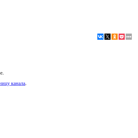
е.
ницу канала
.