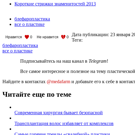
Короткие стрижки знаменитостей 2013
блефаропластика
все о пластике
Дата публикации:
23 января 2
Нравится
0
Не нравится
0
Теги:
блефаропластика
все о пластике
Подписывайтесь на наш канал в
Telegram
!
Все самое интересное и полезное на тему пластическо
Найдите в контактах
@medafarm
и добавьте его к себе в конта
Читайте еще по теме
Современная хирургия бывает безопасной
Трансплантация волос избавляет от комплексов
Самые горячие тренды «свадебной» пластики