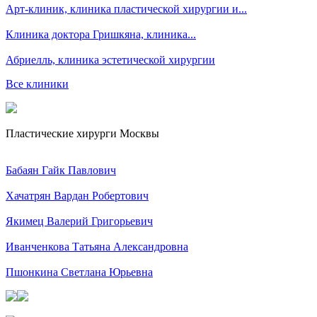
Арт-клиник, клиника пластической хирургии и...
Клиника доктора Гришкяна, клиника...
Абриелль, клиника эстетической хирургии
Все клиники
Пластические хирурги Москвы
Бабаян Гайк Павлович
Хачатрян Вардан Робертович
Якимец Валерий Григорьевич
Иванченкова Татьяна Александровна
Пшонкина Светлана Юрьевна