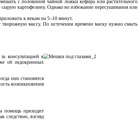
 смешать с половиной чайной ложки кефира или растительного
ам сырую картофелину. Однако во избежание пересушивания или
приложить к векам на 5–10 минут.
ут творожную массу. По истечении времени маску нужно смыть
 за консультацией к
акже об эндокринных
огда они становятся
ность возникновения
на помощь приходит
к следствие, взгляд