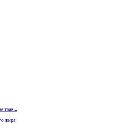
 трав...
го жира