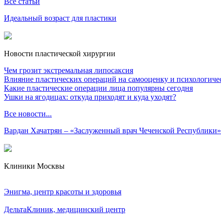
Все статьи
Идеальный возраст для пластики
Новости пластической хирургии
Чем грозит экстремальная липосаксия
Влияние пластических операций на самооценку и психологиче
Какие пластические операции лица популярны сегодня
Ушки на ягодицах: откуда приходят и куда уходят?
Все новости...
Вардан Хачатрян – «Заслуженный врач Чеченской Республики»
Клиники Москвы
Энигма, центр красоты и здоровья
ДельтаКлиник, медицинский центр