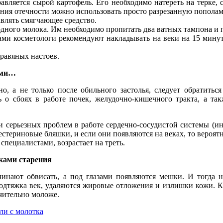
авляется сырой картофель. Его необходимо натереть на терке,
нения отечности можно использовать просто разрезанную попол
влять смягчающее средство.
одного молока. Им необходимо пропитать два ватных тампона и 
зами косметологи рекомендуют накладывать на веки на 15 мин
равяных настоев.
ами…
о, а не только после обильного застолья, следует обратиться
ть о сбоях в работе почек, желудочно-кишечного тракта, а т
и серьезных проблем в работе сердечно-сосудистой системы (ин
стериновые бляшки, и если они появляются на веках, то вероят
пециалистами, возрастает на треть.
ками старения
ачинают обвисать, а под глазами появляются мешки. И тогда 
дтяжка век, удаляются жировые отложения и излишки кожи. Ка
чительно моложе.
и с молотка