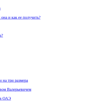
м
 она и как ее получить?
а?
и на три размера
вом Валерьевичем
 в ОАЭ