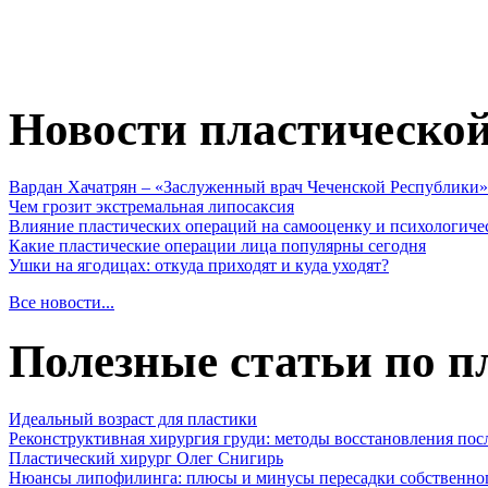
Новости пластическо
Вардан Хачатрян – «Заслуженный врач Чеченской Республики»
Чем грозит экстремальная липосаксия
Влияние пластических операций на самооценку и психологиче
Какие пластические операции лица популярны сегодня
Ушки на ягодицах: откуда приходят и куда уходят?
Все новости...
Полезные статьи по п
Идеальный возраст для пластики
Реконструктивная хирургия груди: методы восстановления пос
Пластический хирург Олег Снигирь
Нюансы липофилинга: плюсы и минусы пересадки собственно