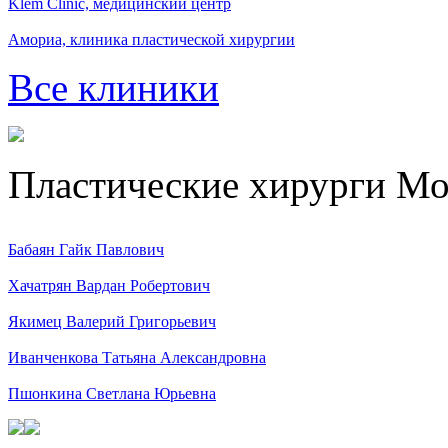
Klem Clinic, медицинский центр
Амориа, клиника пластической хирургии
Все клиники
Пластические хирурги М
Бабаян Гайк Павлович
Хачатрян Вардан Робертович
Якимец Валерий Григорьевич
Иванченкова Татьяна Александровна
Пшонкина Светлана Юрьевна