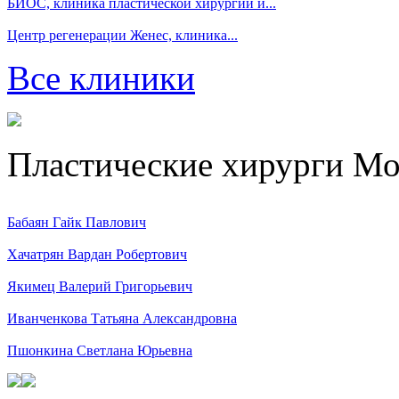
БИОС, клиника пластической хирургии и...
Центр регенерации Женес, клиника...
Все клиники
Пластические хирурги М
Бабаян Гайк Павлович
Хачатрян Вардан Робертович
Якимец Валерий Григорьевич
Иванченкова Татьяна Александровна
Пшонкина Светлана Юрьевна