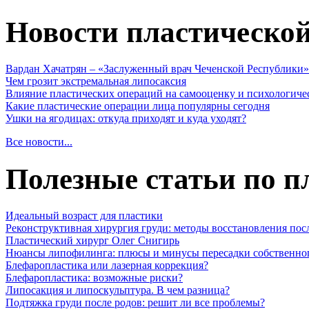
Новости пластическо
Вардан Хачатрян – «Заслуженный врач Чеченской Республики»
Чем грозит экстремальная липосаксия
Влияние пластических операций на самооценку и психологиче
Какие пластические операции лица популярны сегодня
Ушки на ягодицах: откуда приходят и куда уходят?
Все новости...
Полезные статьи по п
Идеальный возраст для пластики
Реконструктивная хирургия груди: методы восстановления пос
Пластический хирург Олег Снигирь
Нюансы липофилинга: плюсы и минусы пересадки собственно
Блефаропластика или лазерная коррекция?
Блефаропластика: возможные риски?
Липосакция и липоскульптура. В чем разница?
Подтяжка груди после родов: решит ли все проблемы?