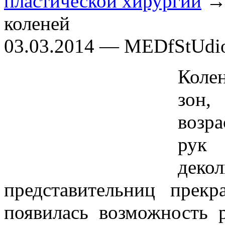
пластической хирургии
→ 
коленей
03.03.2014 — MEDfStUdi
Коле
зон,
возра
рук
дек
представительниц прекр
появилась возможность