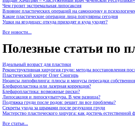
Вардан Хачатрян – «Заслуженный врач Чеченской Республики»
Чем грозит экстремальная липосаксия
Влияние пластических операций на самооценку и психологиче
Какие пластические операции лица популярны сегодня
Ушки на ягодицах: откуда приходят и куда уходят?
Все новости...
Полезные статьи по п
Идеальный возраст для пластики
Реконструктивная хирургия груди: методы восстановления пос
Пластический хирург Олег Снигирь
Нюансы липофилинга: плюсы и минусы пересадки собственно
Блефаропластика или лазерная коррекция?
Блефаропластика: возможные риски?
Липосакция и липоскульптура. В чем разница?
Подтяжка груди после родов: решит ли все проблемы?
Секреты ухода за шрамами после редукции груди
Мастерство пластического хирурга: как достичь естественной
Все статьи...