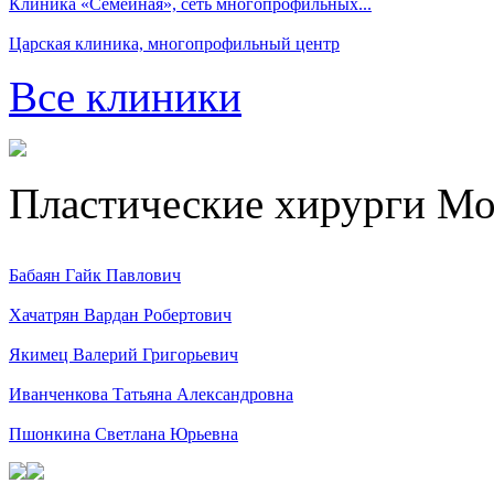
Клиника «Семейная», сеть многопрофильных...
Царская клиника, многопрофильный центр
Все клиники
Пластические хирурги М
Бабаян Гайк Павлович
Хачатрян Вардан Робертович
Якимец Валерий Григорьевич
Иванченкова Татьяна Александровна
Пшонкина Светлана Юрьевна