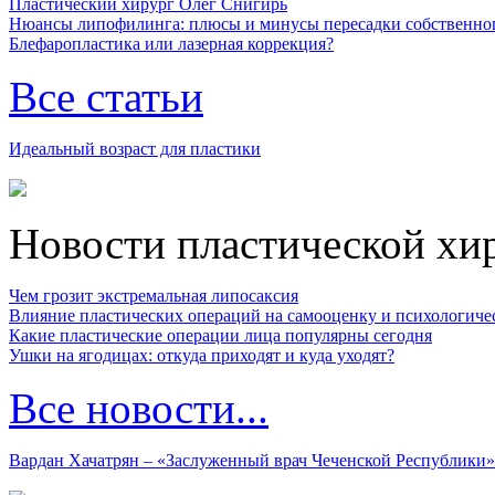
Пластический хирург Олег Снигирь
Нюансы липофилинга: плюсы и минусы пересадки собственно
Блефаропластика или лазерная коррекция?
Все статьи
Идеальный возраст для пластики
Новости пластической хи
Чем грозит экстремальная липосаксия
Влияние пластических операций на самооценку и психологиче
Какие пластические операции лица популярны сегодня
Ушки на ягодицах: откуда приходят и куда уходят?
Все новости...
Вардан Хачатрян – «Заслуженный врач Чеченской Республики»