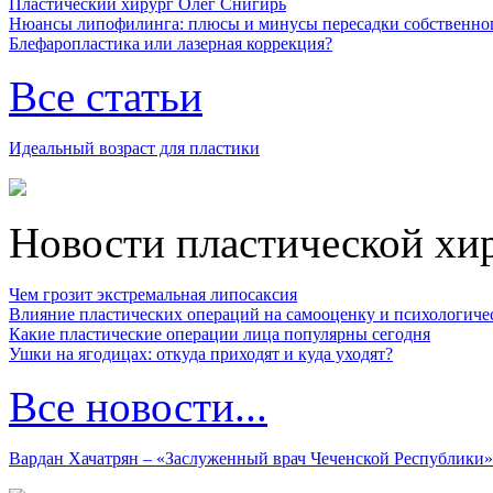
Пластический хирург Олег Снигирь
Нюансы липофилинга: плюсы и минусы пересадки собственно
Блефаропластика или лазерная коррекция?
Все статьи
Идеальный возраст для пластики
Новости пластической хи
Чем грозит экстремальная липосаксия
Влияние пластических операций на самооценку и психологиче
Какие пластические операции лица популярны сегодня
Ушки на ягодицах: откуда приходят и куда уходят?
Все новости...
Вардан Хачатрян – «Заслуженный врач Чеченской Республики»