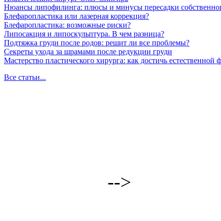
Нюансы липофилинга: плюсы и минусы пересадки собственно
Блефаропластика или лазерная коррекция?
Блефаропластика: возможные риски?
Липосакция и липоскульптура. В чем разница?
Подтяжка груди после родов: решит ли все проблемы?
Секреты ухода за шрамами после редукции груди
Мастерство пластического хирурга: как достичь естественной
Все статьи...
-->