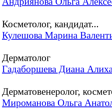
Андриянова Ольга Алексе
Косметолог, кандидат...
Кулешова Марина Валент
Дерматолог
Гадаборшева Диана Алих
Дерматовенеролог, космето
Мироманова Ольга Анато