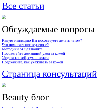
Все статьи
Обсуждаемые вопросы
Какую эпиляцию Вы посоветуете делать летом?
Что помогает при куперозе?
Методики от целлюлита
Посоветуйте домашний уход за кожей
Уход за тонкой, сухой кожей
Подскажите, как ухаживать за кожей
Страница консультаций
Beauty блог