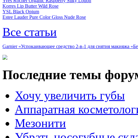
Yves Rocher Organic Raspberry Silky Lotion
Korres Lip Butter Wild Rose
YSL Black Opium
Estee Lauder Pure Color Gloss Nude Rose
Все статьи
Garnier «Успокаивающее средство 2-в-1 для снятия макияжа «
Последние темы фору
Хочу увеличить губы
Аппаратная косметолог
Мезонити
Убрать носогубные скл