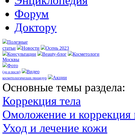
Энциклопедия
Форум
Доктору
Полезные
статьи
Новости
Осень 2023
Консультации
Beauty-блог
Косметологи
Москвы
Фото
Видео
(до и после)
Акции
косметологических процедур
Оcновные темы раздела:
Коррекция тела
Омоложение и коррекция
Уход и лечение кожи