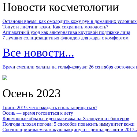
Новости косметологии
Останови время: как омолодить кожу рук в домашних условиях
Тонус и лифтинг кожи. Как сохранить молодость?
Аппаратный уход как альтернатива круговой подтяжке лица
7 лучших солнцезащитных флюидов для жары с комфортом
Все новости...
Врачи сменили халаты на гольф-кэжуал: 26 сентября состоялся
Осень 2023
Грипп 2019: чего ожидать и как защищаться?
Осень — время готовиться к лету
Кошмарные образы: идеи макияжа на Хэллоуин от блогеров
Полгода плохая погода: 5 способов повысить иммунитет кожи
Срочно прививаемся: какую вакцину от гриппа делают в 2017-