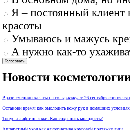
Я – постоянный клиент 
красоты
Умываюсь и мажусь кр
А нужно как-то ухажива
Новости косметологи
Врачи сменили халаты на гольф-кэжуал: 26 сентября состоялся
Останови время: как омолодить кожу рук в домашних условиях
Тонус и лифтинг кожи. Как сохранить молодость?
Аппаратный уход как альтернатива круговой подтяжке лица