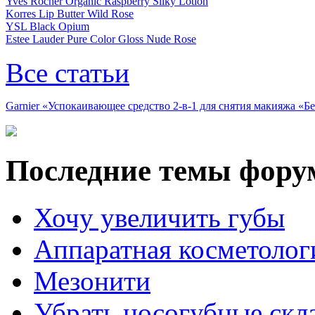
Yves Rocher Organic Raspberry Silky Lotion
Korres Lip Butter Wild Rose
YSL Black Opium
Estee Lauder Pure Color Gloss Nude Rose
Все статьи
Garnier «Успокаивающее средство 2-в-1 для снятия макияжа «
Последние темы фору
Хочу увеличить губы
Аппаратная косметолог
Мезонити
Убрать носогубные скл