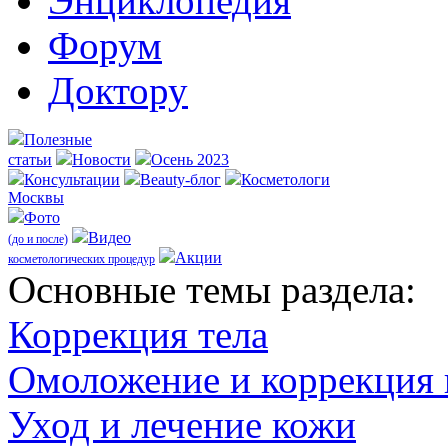
Энциклопедия
Форум
Доктору
Полезные
статьи
Новости
Осень 2023
Консультации
Beauty-блог
Косметологи
Москвы
Фото
Видео
(до и после)
Акции
косметологических процедур
Оcновные темы раздела:
Коррекция тела
Омоложение и коррекция
Уход и лечение кожи