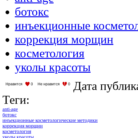
ботокс
инъекционные космето
коррекция морщин
косметология
уколы красоты
Дата публик
Нравится
0
Не нравится
0
Теги:
anti-age
ботокс
инъекционные косметологические методики
коррекция морщин
косметология
уколы красоты