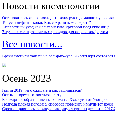
Новости косметологии
Останови время: как омолодить кожу рук в домашних условиях
Тонус и лифтинг кожи. Как сохранить молодость?
Аппаратный уход как альтернатива круговой подтяжке лица
7 лучших солнцезащитных флюидов для жары с комфортом
Все новости...
Врачи сменили халаты на гольф-кэжуал: 26 сентября состоялся
Осень 2023
Грипп 2019: чего ожидать и как защищаться?
Осень — время готовиться к лету
Кошмарные образы: идеи макияжа на Хэллоуин от блогеров
Полгода плохая погода: 5 способов повысить иммунитет кожи
Срочно прививаемся: какую вакцину от гриппа делают в 2017-