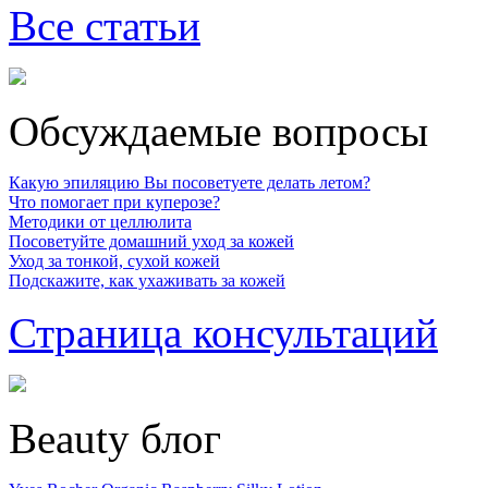
Все статьи
Обсуждаемые вопросы
Какую эпиляцию Вы посоветуете делать летом?
Что помогает при куперозе?
Методики от целлюлита
Посоветуйте домашний уход за кожей
Уход за тонкой, сухой кожей
Подскажите, как ухаживать за кожей
Страница консультаций
Beauty блог