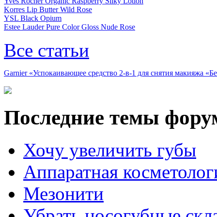
Yves Rocher Organic Raspberry Silky Lotion
Korres Lip Butter Wild Rose
YSL Black Opium
Estee Lauder Pure Color Gloss Nude Rose
Все статьи
Garnier «Успокаивающее средство 2-в-1 для снятия макияжа «
Последние темы фору
Хочу увеличить губы
Аппаратная косметолог
Мезонити
Убрать носогубные скл