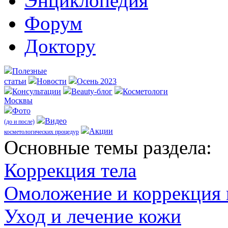
Энциклопедия
Форум
Доктору
Полезные
статьи
Новости
Осень 2023
Консультации
Beauty-блог
Косметологи
Москвы
Фото
Видео
(до и после)
Акции
косметологических процедур
Оcновные темы раздела:
Коррекция тела
Омоложение и коррекция
Уход и лечение кожи