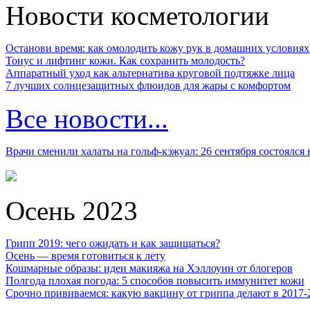
Новости косметологии
Останови время: как омолодить кожу рук в домашних условиях
Тонус и лифтинг кожи. Как сохранить молодость?
Аппаратный уход как альтернатива круговой подтяжке лица
7 лучших солнцезащитных флюидов для жары с комфортом
Все новости...
Врачи сменили халаты на гольф-кэжуал: 26 сентября состоялся
Осень 2023
Грипп 2019: чего ожидать и как защищаться?
Осень — время готовиться к лету
Кошмарные образы: идеи макияжа на Хэллоуин от блогеров
Полгода плохая погода: 5 способов повысить иммунитет кожи
Срочно прививаемся: какую вакцину от гриппа делают в 2017-