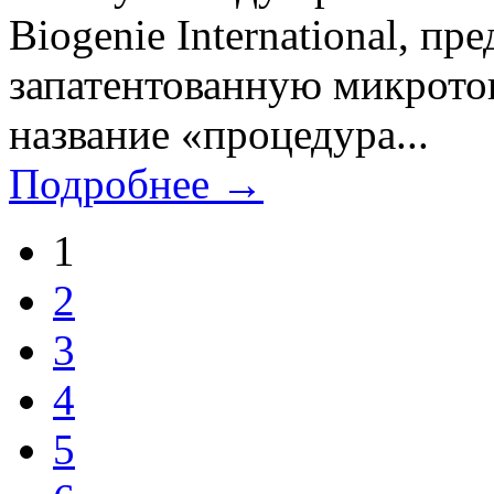
Biogenie International, п
запатентованную микрот
название «процедура...
Подробнее →
1
2
3
4
5