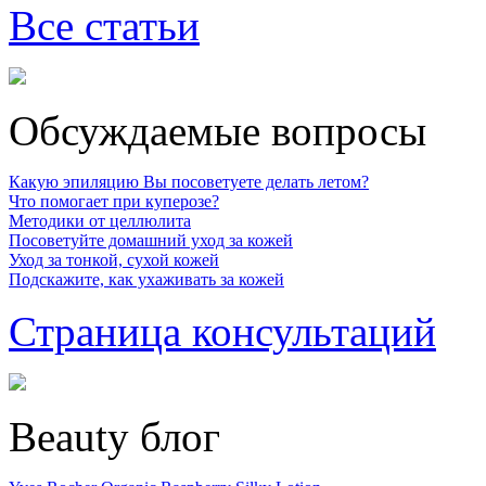
Все статьи
Обсуждаемые вопросы
Какую эпиляцию Вы посоветуете делать летом?
Что помогает при куперозе?
Методики от целлюлита
Посоветуйте домашний уход за кожей
Уход за тонкой, сухой кожей
Подскажите, как ухаживать за кожей
Страница консультаций
Beauty блог