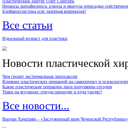
Пластический хирург Олег Снигирь
Нюансы липофилинга: плюсы и минусы пересадки собственно
Блефаропластика или лазерная коррекция?
Все статьи
Идеальный возраст для пластики
Новости пластической хи
Чем грозит экстремальная липосаксия
Влияние пластических операций на самооценку и психологиче
Какие пластические операции лица популярны сегодня
Ушки на ягодицах: откуда приходят и куда уходят?
Все новости...
Вардан Хачатрян – «Заслуженный врач Чеченской Республики»