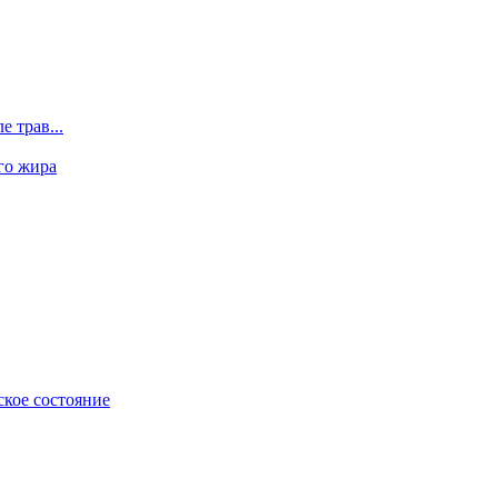
 трав...
го жира
ское состояние