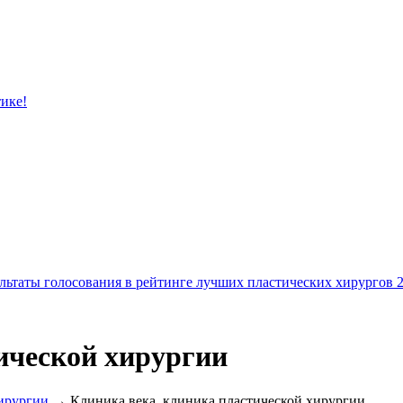
тике!
льтаты голосования в рейтинге лучших пластических хирургов 
ической хирургии
ирургии
→ Клиника века, клиника пластической хирургии