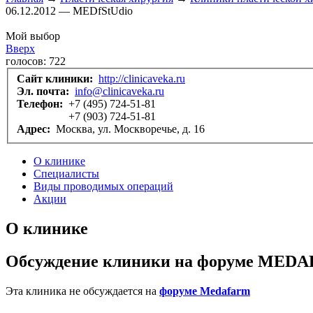
06.12.2012 — MEDfStUdio
Мой выбор
Вверх
голосов:
722
Сайт клиники:
http://clinicaveka.ru
Эл. почта:
info@clinicaveka.ru
Телефон:
+7 (495) 724-51-81
+7 (903) 724-51-81
Адрес:
Москва, ул. Москворечье, д. 16
О клинике
Специалисты
Виды проводимых операций
Акции
О клинике
Обсуждение клиники на форуме MED
Эта клиника не обсуждается на
форуме Medafarm