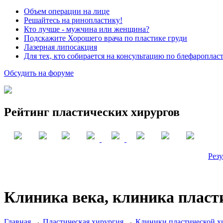
Объем операции на лице
Решайтесь на ринопластику!
Кто лучше - мужчина или женщина?
Подскажите Хорошего врача по пластике груди
Лазерная липосакция
Для тех, кто собирается на консультацию по блефароплас
Обсудить на форуме
Рейтинг пластических хирургов
Резу
Клиника века, клиника пласт
Главная
→
Пластическая хирургия
→
Клиники пластической х