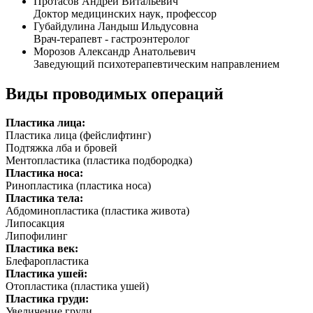
Протасов Андрей Витальевич
Доктор медицинских наук, профессор
Губайдулина Ландыш Ильдусовна
Врач-терапевт - гастроэнтеролог
Морозов Александр Анатольевич
Заведующий психотерапевтическим направлением
Виды проводимых операций
Пластика лица:
Пластика лица (фейслифтинг)
Подтяжка лба и бровей
Ментопластика (пластика подбородка)
Пластика носа:
Ринопластика (пластика носа)
Пластика тела:
Абдоминопластика (пластика живота)
Липосакция
Липофилинг
Пластика век:
Блефаропластика
Пластика ушей:
Отопластика (пластика ушей)
Пластика груди:
Увеличение груди