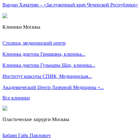
Вардан Хачатрян – «Заслуженный врач Чеченской Республики»
Клиники Москвы
Столица, медицинский центр
Клиника доктора Гришкяна, клиника...
Клиника доктора Гульнары Шах, клиника...
Институт красоты СПИК, Медицинская...
Академический Центр Лазерной Медицины «...
Все клиники
Пластические хирурги Москвы
Бабаян Гайк Павлович