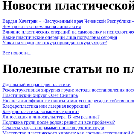
Новости пластическо
Вардан Хачатрян – «Заслуженный врач Чеченской Республики»
Чем грозит экстремальная липосаксия
Влияние пластических операций на самооценку и психологиче
Какие пластические операции лица популярны сегодня
Ушки на ягодицах: откуда приходят и куда уходят?
Все новости...
Полезные статьи по п
Идеальный возраст для пластики
Реконструктивная хирургия груди: методы восстановления пос
Пластический хирург Олег Снигирь
Нюансы липофилинга: плюсы и минусы пересадки собственно
Блефаропластика или лазерная коррекция?
Блефаропластика: возможные риски?
Липосакция и липоскульптура. В чем разница?
Подтяжка груди после родов: решит ли все проблемы?
Секреты ухода за шрамами после редукции груди
Мастерство пластического хирурга: как достичь естественной