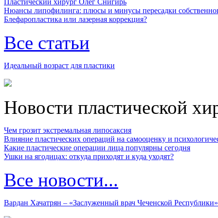
Пластический хирург Олег Снигирь
Нюансы липофилинга: плюсы и минусы пересадки собственно
Блефаропластика или лазерная коррекция?
Все статьи
Идеальный возраст для пластики
Новости пластической хи
Чем грозит экстремальная липосаксия
Влияние пластических операций на самооценку и психологиче
Какие пластические операции лица популярны сегодня
Ушки на ягодицах: откуда приходят и куда уходят?
Все новости...
Вардан Хачатрян – «Заслуженный врач Чеченской Республики»