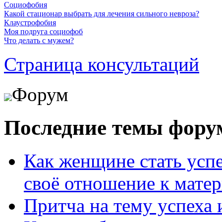
Социофобия
Какой стационар выбрать для лечения сильного невроза?
Клаустрофобия
Моя подруга социофоб
Что делать с мужем?
Страница консультаций
Форум
Последние темы фору
Как женщине стать усп
своё отношение к мате
Притча на тему успеха 