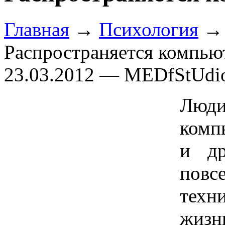
Главная
→
Психология
Распространяется компью
23.03.2012 — MEDfStUdi
Люди
комп
и др
повс
техн
жизн