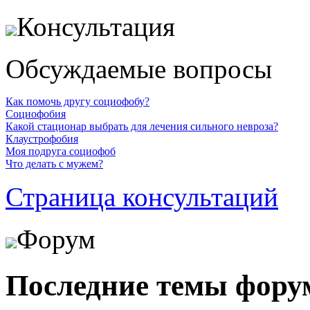
Консультация
Обсуждаемые вопросы
Как помочь другу социофобу?
Социофобия
Какой стационар выбрать для лечения сильного невроза?
Клаустрофобия
Моя подруга социофоб
Что делать с мужем?
Страница консультаций
Форум
Последние темы фору