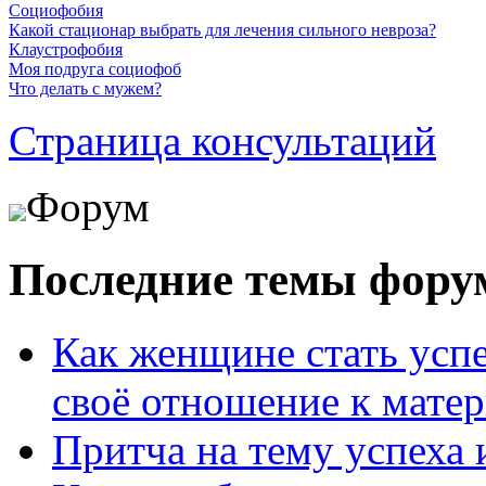
Социофобия
Какой стационар выбрать для лечения сильного невроза?
Клаустрофобия
Моя подруга социофоб
Что делать с мужем?
Страница консультаций
Форум
Последние темы фору
Как женщине стать усп
своё отношение к мате
Притча на тему успеха 