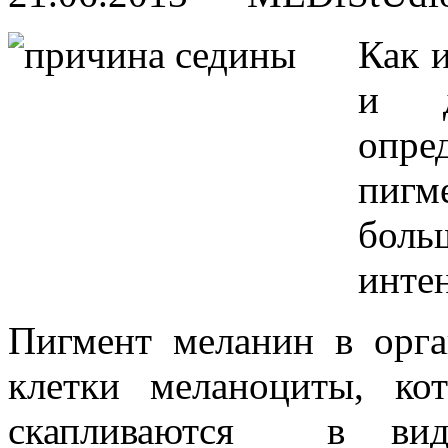
Как и
и д
опре
пигм
бол
интен
Пигмент меланин в орга
клетки меланоциты, ко
скапливаются в виде