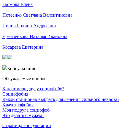
Громова Елена
Потеенко Светлана Валентиновна
Попов Родион Андреевич
Ермаченкова Наталья Ивановна
Косарева Екатерина
Консультация
Обсуждаемые вопросы
Как помочь другу социофобу?
Социофобия
Какой стационар выбрать для лечения сильного невроза?
Клаустрофобия
Моя подруга социофоб
Что делать с мужем?
Страница консультаций