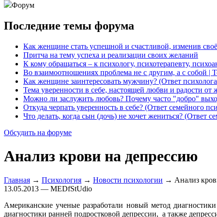
Форум
Последние темы форума
Как женщине стать успешной и счастливой, изменив сво
Притча на тему успеха и реализации своих желаний
К кому обращаться – к психологу, психотерапевту, психо
Во взаимоотношениях проблема не с другим, а с собой | 
Как женщине заинтересовать мужчину? (Ответ психолога
Тема уверенности в себе, настоящей любви и радости от 
Можно ли заслужить любовь? Почему часто "добро" выхо
Откуда черпать уверенность в себе? (Ответ семейного пс
Что делать, когда сын (дочь) не хочет жениться? (Ответ с
Обсудить на форуме
Анализ крови на депрессию
Главная
→
Психология
→
Новости психологии
→ Анализ кров
13.05.2013 — MEDfStUdio
Американские ученые разработали новый метод диагностики
диагностики ранней подростковой депрессии, а также депрессии