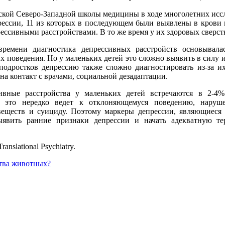
ской Северо-Западной школы медицины в ходе многолетних исс
рессии, 11 из которых в последующем были выявлены в крови м
ессивными расстройствами. В то же время у их здоровых сверст
времени диагностика депрессивных расстройств основывалас
 поведения. Но у маленьких детей это сложно выявить в силу и
подростков депрессию также сложно диагностировать из-за и
а контакт с врачами, социальной дезадаптации.
ивные расстройства у маленьких детей встречаются в 2-4% 
 это нередко ведет к отклоняющемуся поведению, наруше
еществ и суициду. Поэтому маркеры депрессии, являющиеся 
ыявить ранние признаки депрессии и начать адекватную те
nslational Psychiatry.
ства животных?