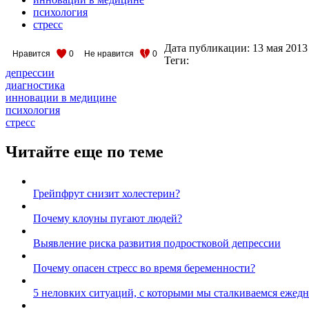
психология
стресс
Дата публикации:
13 мая 2013
Нравится
0
Не нравится
0
Теги:
депрессии
диагностика
инновации в медицине
психология
стресс
Читайте еще по теме
Грейпфрут снизит холестерин?
Почему клоуны пугают людей?
Выявление риска развития подростковой депрессии
Почему опасен стресс во время беременности?
5 неловких ситуаций, с которыми мы сталкиваемся ежед