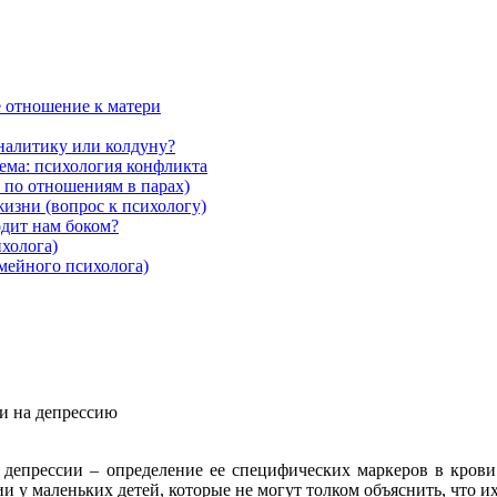
ё отношение к матери
аналитику или колдуну?
Тема: психология конфликта
 по отношениям в парах)
жизни (вопрос к психологу)
дит нам боком?
ихолога)
емейного психолога)
и на депрессию
 депрессии – определение ее специфических маркеров в крови
 у маленьких детей, которые не могут толком объяснить, что их