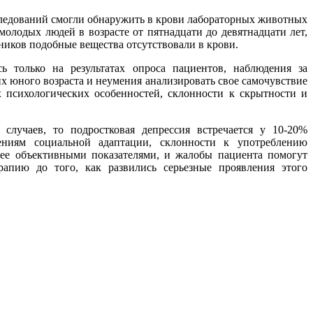
ледований смогли обнаружить в крови лабораторных животных
олодых людей в возрасте от пятнадцати до девятнадцати лет,
ников подобные вещества отсутствовали в крови.
ь только на результатах опроса пациентов, наблюдения за
х юного возраста и неумения анализировать свое самочувствие
х психологических особенностей, склонности к скрытности и
случаев, то подростковая депрессия встречается у 10-20%
ниям социальной адаптации, склонности к употреблению
ее объективными показателями, и жалобы пациента помогут
рапию до того, как развились серьезные проявления этого