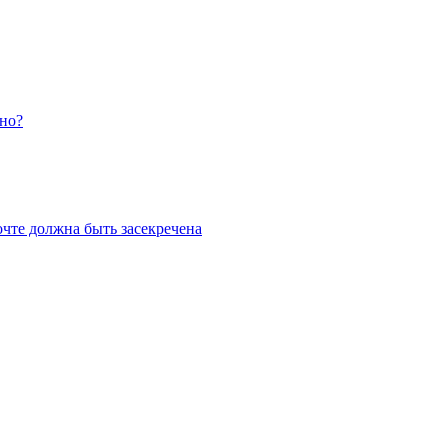
жно?
очте должна быть засекречена