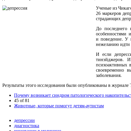
Ученые из Чикаг
26 маркеров деп
страдающих депр
До последнего 
особенностями их
и поведение. У 
нежеланию идти н
И если депресс
тинэйджеров. И
психоактивных в
своевременно в
заболевания.
Результаты этого исследования были опубликованы в журнале Tra
Почему возникает синдром патологического накопитель
45 of 81
Животные, которые помогут детям-аутистам
депрессии
диагностика
инновации в медицине