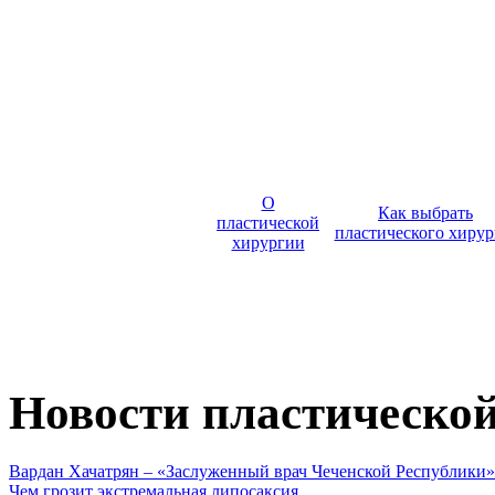
О
Как выбрать
пластической
пластического хирур
хирургии
Новости пластическо
Вардан Хачатрян – «Заслуженный врач Чеченской Республики»
Чем грозит экстремальная липосаксия