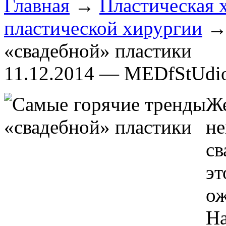
Главная
→
Пластическая 
пластической хирургии
→ 
«свадебной» пластики
11.12.2014 — MEDfStUdi
Ж
н
св
э
о
На