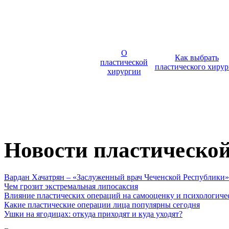
О
Как выбрать
пластической
пластического хирур
хирургии
Новости пластическо
Вардан Хачатрян – «Заслуженный врач Чеченской Республики»
Чем грозит экстремальная липосаксия
Влияние пластических операций на самооценку и психологиче
Какие пластические операции лица популярны сегодня
Ушки на ягодицах: откуда приходят и куда уходят?