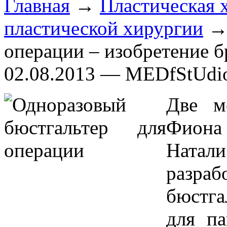
Главная
→
Пластическая 
пластической хирургии
→ 
операции – изобретение б
02.08.2013 — MEDfStUdi
Две м
Фиона 
Ната
разр
бюстга
для па