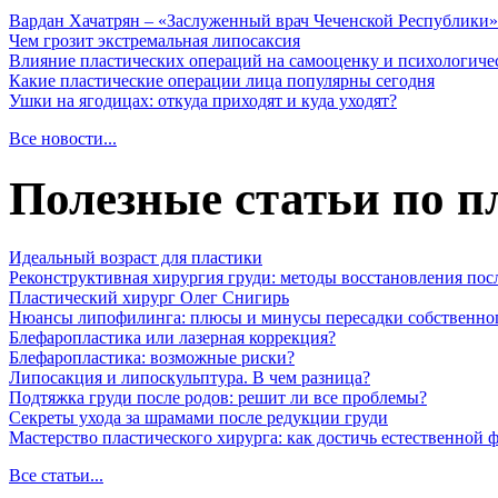
Вардан Хачатрян – «Заслуженный врач Чеченской Республики»
Чем грозит экстремальная липосаксия
Влияние пластических операций на самооценку и психологиче
Какие пластические операции лица популярны сегодня
Ушки на ягодицах: откуда приходят и куда уходят?
Все новости...
Полезные статьи по п
Идеальный возраст для пластики
Реконструктивная хирургия груди: методы восстановления пос
Пластический хирург Олег Снигирь
Нюансы липофилинга: плюсы и минусы пересадки собственно
Блефаропластика или лазерная коррекция?
Блефаропластика: возможные риски?
Липосакция и липоскульптура. В чем разница?
Подтяжка груди после родов: решит ли все проблемы?
Секреты ухода за шрамами после редукции груди
Мастерство пластического хирурга: как достичь естественной
Все статьи...