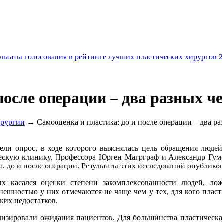
льтаты голосования в рейтинге лучших пластических хирургов 
после операции – два разных ч
ирургии
→ Самооценка и пластика: до и после операции – два ра
ели опрос, в ходе которого выяснялась цель обращения людей
ческую клинику. Профессора Юрген Магрграф и Александр Гум
, до и после операции. Результаты этих исследований опубликовал
 касался оценки степени закомплексованности людей, ложа
внешностью у них отмечаются не чаще чем у тех, для кого плас
ких недостатков.
изировали ожидания пациентов. Для большинства пластическа