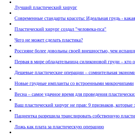
Лучший пластический хирург
Современные стандарты красоты: Идеальная грудь - какая
Пластический хирург создал "человека-пса"
Чего не может сделать пластика?
Россияне более довольны своей внешностью, чем испанц
Первая в мире обладательница силиконовой груди – кто 
Дешевые пластические операции – сомнительная эконом
Новые грудные импланты со встроенными микрочипами
Весна – самое удачное время для проведения пластическ
Ваш пластический хирург не прав: 9 признаков, которые
Пациентка разрешила транслировать собственную пласти
Ложь как плата за пластическую операцию