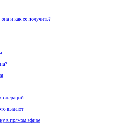
 она и как ее получить?
ы
она?
ия
их операций
 это выдают
ку в прямом эфире