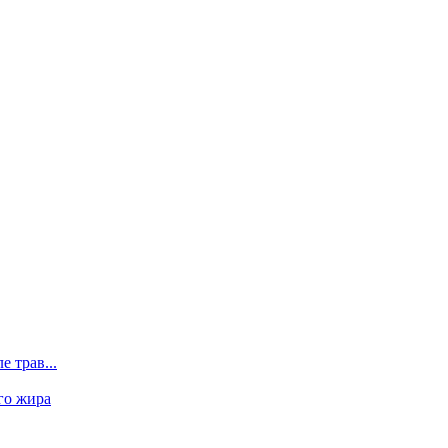
 трав...
го жира