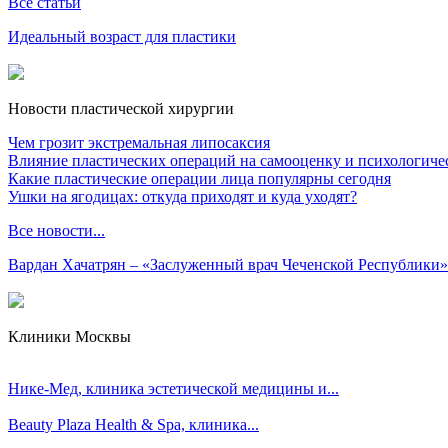
Все статьи
Идеальный возраст для пластики
Новости пластической хирургии
Чем грозит экстремальная липосаксия
Влияние пластических операций на самооценку и психологиче
Какие пластические операции лица популярны сегодня
Ушки на ягодицах: откуда приходят и куда уходят?
Все новости...
Вардан Хачатрян – «Заслуженный врач Чеченской Республики»
Клиники Москвы
Нике-Мед, клиника эстетической медицины и...
Beauty Plaza Health & Spa, клиника...