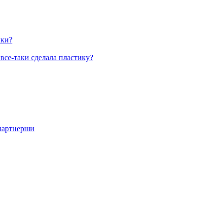
ики?
все-таки сделала пластику?
 партнерши