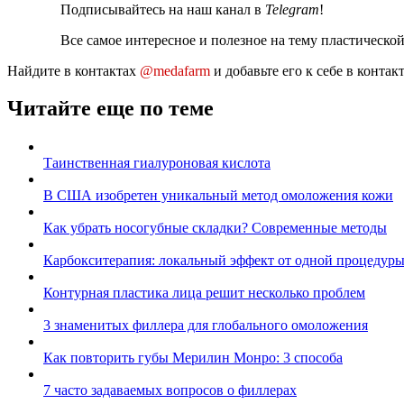
Подписывайтесь на наш канал в
Telegram
!
Все самое интересное и полезное на тему пластическо
Найдите в контактах
@medafarm
и добавьте его к себе в конта
Читайте еще по теме
Таинственная гиалуроновая кислота
В США изобретен уникальный метод омоложения кожи
Как убрать носогубные складки? Современные методы
Карбокситерапия: локальный эффект от одной процедур
Контурная пластика лица решит несколько проблем
3 знаменитых филлера для глобального омоложения
Как повторить губы Мерилин Монро: 3 способа
7 часто задаваемых вопросов о филлерах