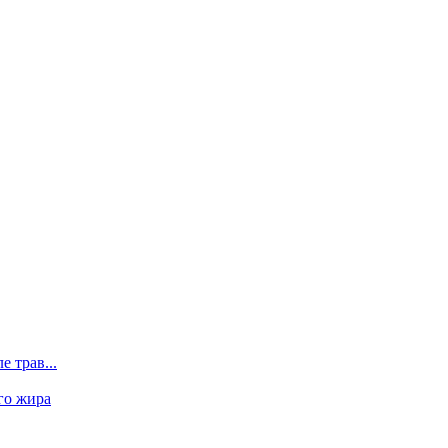
 трав...
го жира