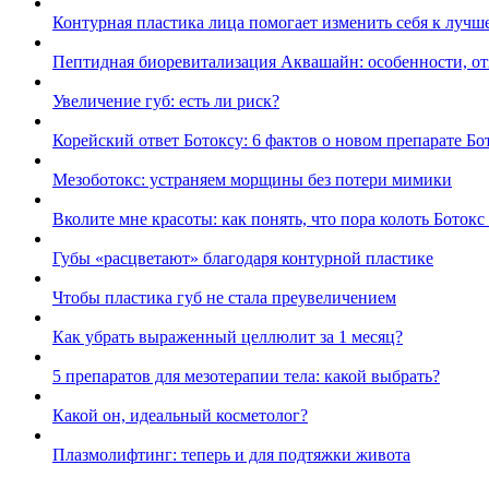
Контурная пластика лица помогает изменить себя к лучш
Пептидная биоревитализация Аквашайн: особенности, от
Увеличение губ: есть ли риск?
Корейский ответ Ботоксу: 6 фактов о новом препарате Бо
Мезоботокс: устраняем морщины без потери мимики
Вколите мне красоты: как понять, что пора колоть Ботокс
Губы «расцветают» благодаря контурной пластике
Чтобы пластика губ не стала преувеличением
Как убрать выраженный целлюлит за 1 месяц?
5 препаратов для мезотерапии тела: какой выбрать?
Какой он, идеальный косметолог?
Плазмолифтинг: теперь и для подтяжки живота