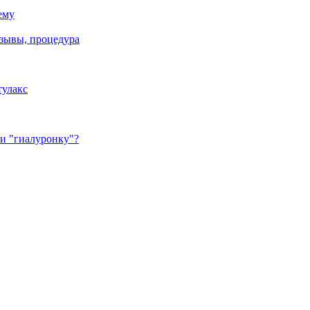
ему
зывы, процедура
тулакс
 и "гиалуронку"?