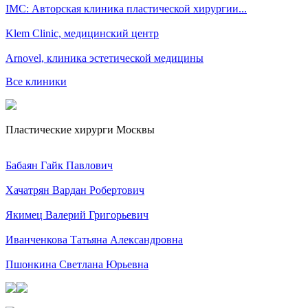
IMC: Авторская клиника пластической хирургии...
Klem Clinic, медицинский центр
Arnovel, клиника эстетической медицины
Все клиники
Пластические хирурги Москвы
Бабаян Гайк Павлович
Хачатрян Вардан Робертович
Якимец Валерий Григорьевич
Иванченкова Татьяна Александровна
Пшонкина Светлана Юрьевна