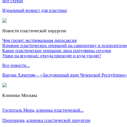
Все статьи
Идеальный возраст для пластики
Новости пластической хирургии
Чем грозит экстремальная липосаксия
Влияние пластических операций на самооценку и психологиче
Какие пластические операции лица популярны сегодня
Ушки на ягодицах: откуда приходят и куда уходят?
Все новости...
Вардан Хачатрян – «Заслуженный врач Чеченской Республики»
Клиники Москвы
Госпиталь Мира, клиника пластической...
Пропорция, клиника пластической хирургии