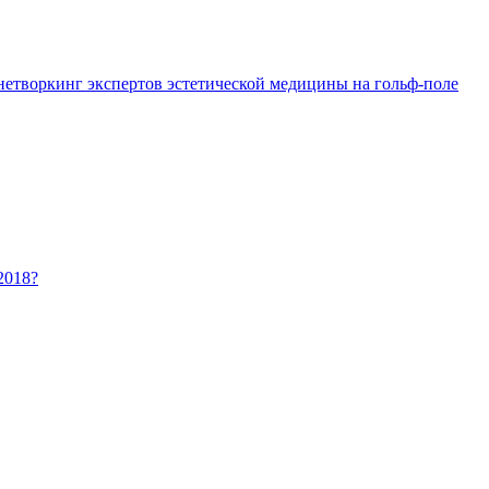
 нетворкинг экспертов эстетической медицины на гольф-поле
2018?