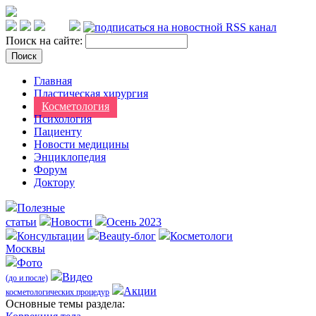
Поиск на сайте:
Главная
Пластическая хирургия
Косметология
Психология
Пациенту
Новости медицины
Энциклопедия
Форум
Доктору
Полезные
статьи
Новости
Осень 2023
Консультации
Beauty-блог
Косметологи
Москвы
Фото
Видео
(до и после)
Акции
косметологических процедур
Оcновные темы раздела: