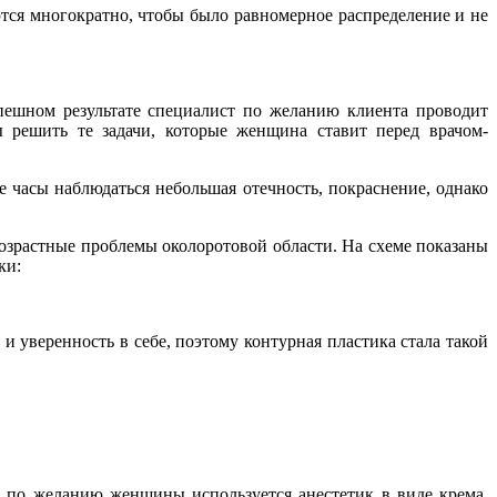
тся многократно, чтобы было равномерное распределение и не
пешном результате специалист по желанию клиента проводит
ы решить те задачи, которые женщина ставит перед врачом-
е часы наблюдаться небольшая отечность, покраснение, однако
озрастные проблемы околоротовой области. На схеме показаны
ки:
 уверенность в себе, поэтому контурная пластика стала такой
и по желанию женщины используется анестетик в виде крема,