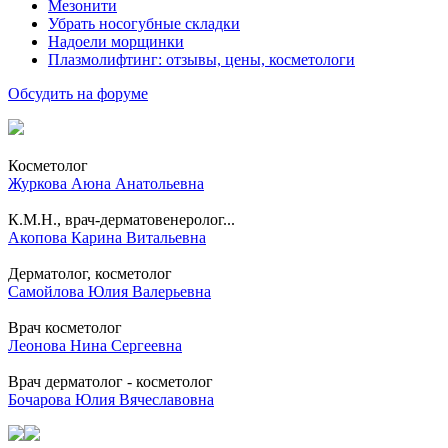
Мезонити
Убрать носогубные складки
Надоели морщинки
Плазмолифтинг: отзывы, цены, косметологи
Обсудить на форуме
Косметолог
Журкова Аюна Анатольевна
К.М.Н., врач-дерматовенеролог...
Акопова Карина Витальевна
Дерматолог, косметолог
Самойлова Юлия Валерьевна
Врач косметолог
Леонова Нина Сергеевна
Врач дерматолог - косметолог
Бочарова Юлия Вячеславовна