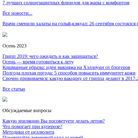
7 лучших солнцезащитных флюидов для жары с комфортом
Все новости...
Врачи сменили халаты на гольф-кэжуал: 26 сентября состоялся
Осень 2023
Грипп 2019: чего ожидать и как защищаться?
Осень — время готовиться к лету
Кошмарные образы: идеи макияжа на Хэллоуин от блогеров
Полгода плохая погода: 5 способов повысить иммунитет кожи
Срочно прививаемся: какую вакцину от гриппа делают в 2017-
Все статьи
Обсуждаемые вопросы
Какую эпиляцию Вы посоветуете делать летом?
Что помогает при куперозе?
Методики от целлюлита
Посоветуйте домашний уход за кожей