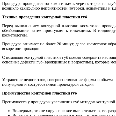
Процедура проводится тонкими иглами, через которые на глу
возникло каких-либо неприятностей (бугорки, асимметрия и т.д.
Техника проведения контурной пластики губ
Перед выполнением контурной пластики косметолог проводи
обезболивание, затем приступает к инъекциям. В индивиду
косметологом.
Процедура занимает не более 20 минут, далее косметолог обр
вскоре они проходят.
С помощью контурной пластики губ можно совершить настоящи
основные дефекты губ (врожденные и возрастные), которые мо
Устранение недостатков, совершенствование формы и объема г
популярной и востребованной процедурой сегодня.
Преимущества контурной пластики губ
Преимуществ у процедуры увеличения губ методом контурной 
Во-первых, это не хирургическое вмешательство, т.е. разр
Во-вторых, процедура отличается тем, что пациентка 