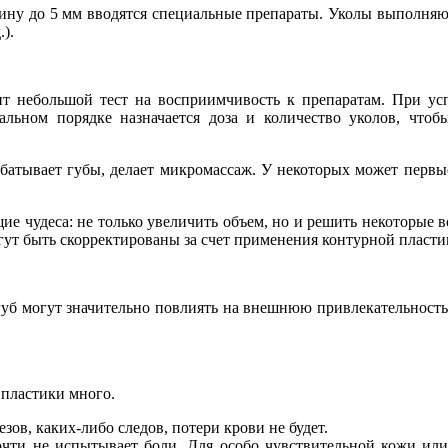
бину до 5 мм вводятся специальные препараты. Уколы выполняю
).
т небольшой тест на восприимчивость к препаратам. При ус
альном порядке назначается доза и количество уколов, чтоб
абатывает губы, делает микромассаж. У некоторых может первы
е чудеса: не только увеличить объем, но и решить некоторые в
гут быть скорректированы за счет применения контурной пласти
уб могут значительно повлиять на внешнюю привлекательность и
пластики много.
езов, каких-либо следов, потери крови не будет.
почти не испытывает боли. Для особо чувствительной кожи ил