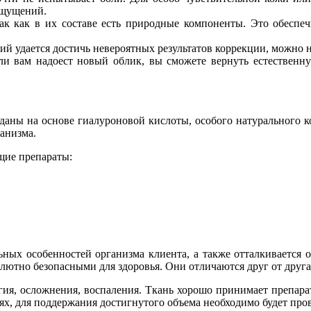
ощущений.
ак как в их составе есть природные компоненты. Это обеспеч
й удается достичь невероятных результатов коррекции, можно н
сли вам надоест новый облик, вы сможете вернуть естественн
даны на основе гиалуроновой кислоты, особого натурального к
ганизма.
щие препараты:
ьных особенностей организма клиента, а также отталкивается 
лютно безопасными для здоровья. Они отличаются друг от друг
гия, осложнения, воспаления. Ткань хорошо принимает препара
анях, для поддержания достигнутого объема необходимо будет про