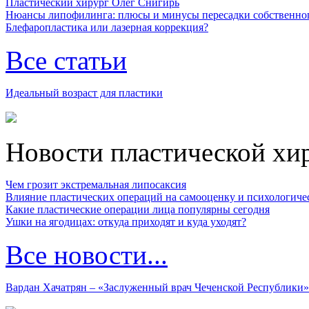
Пластический хирург Олег Снигирь
Нюансы липофилинга: плюсы и минусы пересадки собственно
Блефаропластика или лазерная коррекция?
Все статьи
Идеальный возраст для пластики
Новости пластической хи
Чем грозит экстремальная липосаксия
Влияние пластических операций на самооценку и психологиче
Какие пластические операции лица популярны сегодня
Ушки на ягодицах: откуда приходят и куда уходят?
Все новости...
Вардан Хачатрян – «Заслуженный врач Чеченской Республики»