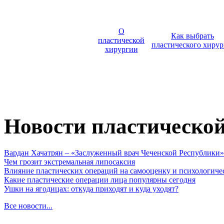
О
Как выбрать
пластической
пластического хирур
хирургии
Новости пластическо
Вардан Хачатрян – «Заслуженный врач Чеченской Республики»
Чем грозит экстремальная липосаксия
Влияние пластических операций на самооценку и психологиче
Какие пластические операции лица популярны сегодня
Ушки на ягодицах: откуда приходят и куда уходят?
Все новости...