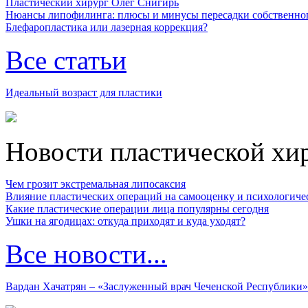
Пластический хирург Олег Снигирь
Нюансы липофилинга: плюсы и минусы пересадки собственно
Блефаропластика или лазерная коррекция?
Все статьи
Идеальный возраст для пластики
Новости пластической хи
Чем грозит экстремальная липосаксия
Влияние пластических операций на самооценку и психологиче
Какие пластические операции лица популярны сегодня
Ушки на ягодицах: откуда приходят и куда уходят?
Все новости...
Вардан Хачатрян – «Заслуженный врач Чеченской Республики»