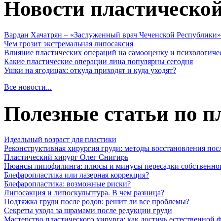
Новости пластическо
Вардан Хачатрян – «Заслуженный врач Чеченской Республики»
Чем грозит экстремальная липосаксия
Влияние пластических операций на самооценку и психологиче
Какие пластические операции лица популярны сегодня
Ушки на ягодицах: откуда приходят и куда уходят?
Все новости...
Полезные статьи по п
Идеальный возраст для пластики
Реконструктивная хирургия груди: методы восстановления пос
Пластический хирург Олег Снигирь
Нюансы липофилинга: плюсы и минусы пересадки собственно
Блефаропластика или лазерная коррекция?
Блефаропластика: возможные риски?
Липосакция и липоскульптура. В чем разница?
Подтяжка груди после родов: решит ли все проблемы?
Секреты ухода за шрамами после редукции груди
Мастерство пластического хирурга: как достичь естественной