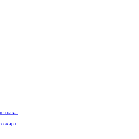
 трав...
го жира