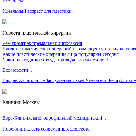
Все статьи
Идеальный возраст для пластики
Новости пластической хирургии
Чем грозит экстремальная липосаксия
Влияние пластических операций на самооценку и психологиче
Какие пластические операции лица популярны сегодня
Ушки на ягодицах: откуда приходят и куда уходят?
Все новости...
Вардан Хачатрян – «Заслуженный врач Чеченской Республики»
Клиники Москвы
Евро-Клиник, многопрофильный медицинский...
Новоклиник, сеть современных Центров...