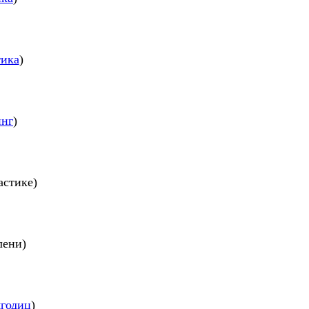
тика
)
инг
)
астике)
лени)
ягодиц
)