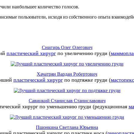
учили наибольшее количество голосов.
висимые пользователи, исходя из собственного опыта взаимодейст
Снигирь Олег Олегович
ий
пластический хирург
по увеличению груди (
маммопла
Хачатрян Вардан Робертович
чший
пластический хирург
по подтяжке груди (
мастопек
Савицкий Станислав Станиславович
ический хирург по уменьшению груди (редукционная
ма
Пшонкина Светлана Юрьевна
чший пластический хирург по пластике носа (
ринопласт