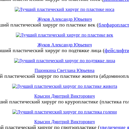
Жуков Александр Юрьевич
ший пластический хирург по пластике век (
блефароплас
Жуков Александр Юрьевич
чший пластический хирург по подтяжке лица (
фейслифт
Пшонкина Светлана Юрьевна
 пластический хирург по пластике живота (абдоминопл
Крысин Дмитрий Викторович
ий пластический хирург по круропластике (пластика го
Крысин Дмитрий Викторович
й пластический хирург по глютэопластике (
увеличение 