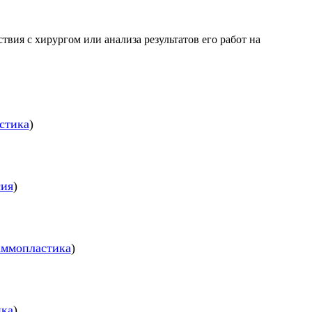
вия с хирургом или анализа результатов его работ на
стика
)
сия
)
ммопластика
)
ика
)