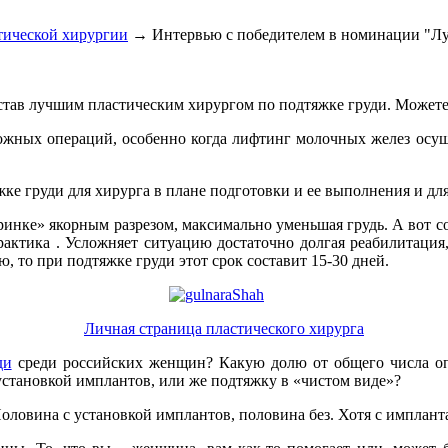
тической хирургии
→ Интервью с победителем в номинации "Лу
став лучшим пластическим хирургом по подтяжке груди. Можете
ожных операций, особенно когда лифтинг молочных желез осуще
жке груди для хирурга в плане подготовки и ее выполнения и дл
инке» якорным разрезом, максимально уменьшая грудь. А вот сох
рактика . Усложняет ситуацию достаточно долгая реабилитация
, то при подтяжке груди этот срок составит 15-30 дней.
Личная страница пластического хирурга
ди
среди российских женщин? Какую долю от общего числа о
становкой имплантов, или же подтяжку в «чистом виде»?
оловина с установкой имплантов, половина без. Хотя с импланта