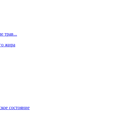
 трав...
го жира
ское состояние