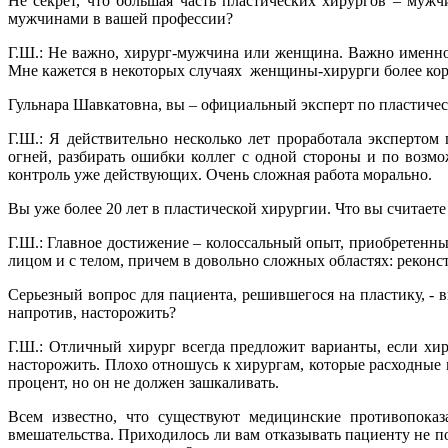
Не секрет, что большая часть пластических хирургов – мужч
мужчинами в вашей профессии?
Г.Ш.: Не важно, хирург-мужчина или женщина. Важно именно 
Мне кажется в некоторых случаях женщины-хирурги более ко
Гульнара Шавкатовна, вы – официальный эксперт по пластичес
Г.Ш.: Я действительно несколько лет проработала эксперто
огней, разбирать ошибки коллег с одной стороны и по воз
контроль уже действующих. Очень сложная работа морально.
Вы уже более 20 лет в пластической хирургии. Что вы считает
Г.Ш.: Главное достижение – колоссальный опыт, приобретенны
лицом и с телом, причем в довольно сложных областях: реконст
Серьезный вопрос для пациента, решившегося на пластику, - в
напротив, насторожить?
Г.Ш.: Отличный хирург всегда предложит варианты, если хи
насторожить. Плохо отношусь к хирургам, которые расходные 
процент, но он не должен зашкаливать.
Всем известно, что существуют медицинские противопоказ
вмешательства. Приходилось ли вам отказывать пациенту не п