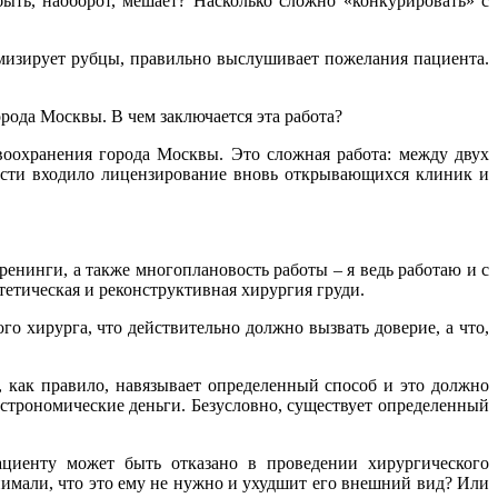
быть, наоборот, мешает? Насколько сложно «конкурировать» с
имизирует рубцы, правильно выслушивает пожелания пациента.
ода Москвы. В чем заключается эта работа?
воохранения города Москвы. Это сложная работа: между двух
ости входило лицензирование вновь открывающихся клиник и
енинги, а также многоплановость работы – я ведь работаю и с
тетическая и реконструктивная хирургия груди.
го хирурга, что действительно должно вызвать доверие, а что,
 как правило, навязывает определенный способ и это должно
астрономические деньги. Безусловно, существует определенный
ациенту может быть отказано в проведении хирургического
нимали, что это ему не нужно и ухудшит его внешний вид? Или