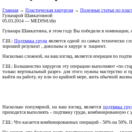
Главная
→
Пластическая хирургия
→
Полезные статьи по плас
Гульнарой Шавкатовной
05.03.2014 — MEDfStUdio
Гульнара Шавкатовна, в этом году Вы победили в номинации, 
Г.Ш.:
Подтяжка груди
является одной из самых технически сл
хороший результат , довольны и хирург и пациент.
Насколько сложной, на ваш взгляд, является операция по подтя
Г.Ш.: Большинство хирургов эту операцию выполняют «по стар
только вертикальный разрез- для этого нужны мастерство и п
выйти на работу, ну или по крайней мере, жить обычной жизнью
Насколько популярной, на ваш взгляд, является
подтяжка гру
приходится выполнять – подтяжку груди, комбинированную с у
Г.Ш.: Что касается комбинированных операций - 50% на 50%. П