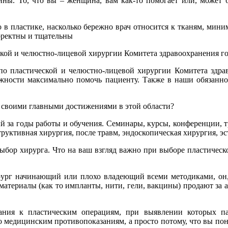
ины. То, что вы – женщина, вам как-то помогает или, может 
в пластике, насколько бережно врач относится к тканям, мин
рректны и тщательны
кой и челюстно-лицевой хирургии Комитета здравоохранения гор
м по пластической и челюстно-лицевой хирургии Комитета здра
можности максимально помочь пациенту. Также в наши обязанн
е своими главными достижениями в этой области?
й за годы работы и обучения. Семинары, курсы, конференции, тр
руктивная хирургия, после травм, эндоскопическая хирургия, эс
ыбор хирурга. Что на ваш взгляд важно при выборе пластическо
рург начинающий или плохо владеющий всеми методиками, он,
материалы (как то импланты, нити, гели, вакцины) продают за 
ания к пластическим операциям, при выявлении которых п
о медицинским противопоказаниям, а просто потому, что вы по