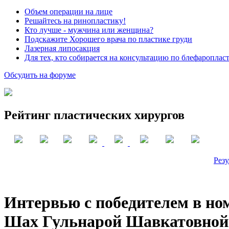
Объем операции на лице
Решайтесь на ринопластику!
Кто лучше - мужчина или женщина?
Подскажите Хорошего врача по пластике груди
Лазерная липосакция
Для тех, кто собирается на консультацию по блефароплас
Обсудить на форуме
Рейтинг пластических хирургов
Резу
Интервью с победителем в но
Шах Гульнарой Шавкатовной