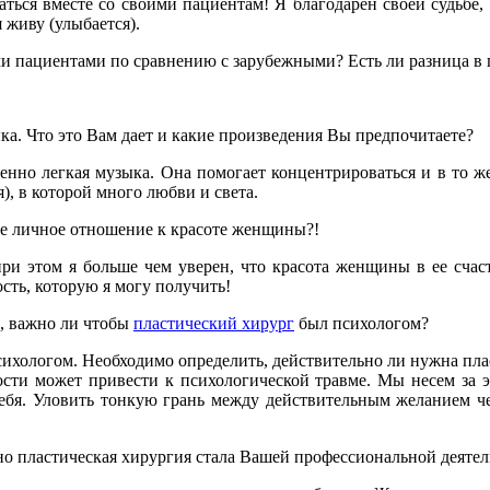
ться вместе со своими пациентам! Я благодарен своей судьбе, к
 живу (улыбается).
ми пациентами по сравнению с зарубежными? Есть ли разница в
ыка. Что это Вам дает и какие произведения Вы предпочитаете?
енно легкая музыка. Она помогает концентрироваться и в то 
, в которой много любви и света.
ше личное отношение к красоте женщины?!
при этом я больше чем уверен, что красота женщины в ее сча
сть, которую я могу получить!
м, важно ли чтобы
пластический хирург
был психологом?
ихологом. Необходимо определить, действительно ли нужна пласт
сти может привести к психологической травме. Мы несем за эт
ебя. Уловить тонкую грань между действительным желанием чел
но пластическая хирургия стала Вашей профессиональной деяте