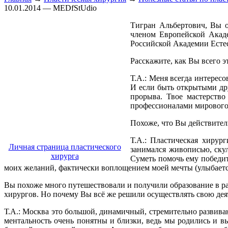
10.01.2014 — MEDfStUdio
Тигран Альбертович, Вы о
членом Европейской Акад
Российской Академии Есте
Расскажите, как Вы всего э
Т.А.: Меня всегда интерес
И если быть открытыми дру
прорыва. Твое мастерство
профессионалами мирового
Похоже, что Вы действитель
Т.А.: Пластическая хирур
Личная страница пластического
занимался живописью, скул
хирурга
Суметь помочь ему победит
моих желаний, фактически воплощением моей мечты (улыбаетс
Вы похоже много путешествовали и получили образование в р
хирургов. Но почему Вы всё же решили осуществлять свою дея
Т.А.: Москва это большой, динамичный, стремительно развиваю
ментальность очень понятны и близки, ведь мы родились и вы