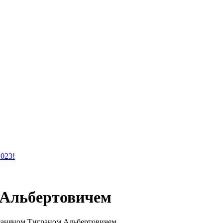
2023!
 Альбертовичем
саняном Тиграном Альбертовичем