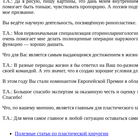
Т.А.: Да я рисую, пишу картины, это дань моим внутренним
помогает быть тоньше, чувствовать пропорцию. А поэзия по
мое призвание.
Вы ведёте научную деятельность, посвящённую ринопластике. 
Т.А.: Моя первоначальная специализация оториноларингология
очень помогает мне делать полноценные операции наружного
функцию — хорошо дышать.
Что для Вас является самым выдающимся достижением в жизн
Т.А.: В разные периоды жизни я бы ответил на Ваш по-разному
своей командой. А это значит, что я создаю хорошие условия д
В этом году Вы стали номинантом Европейской Премии в облас
Т.А.: Большое спасибо экспертам за оказанную честь и оценку 
Спасибо!
Что, по вашему мнению, является главным для пластического х
Т.А.: Для меня самое главное в любой ситуации оставаться са
Полезные статьи по пластической хирургии