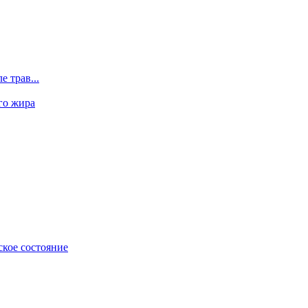
 трав...
го жира
ское состояние