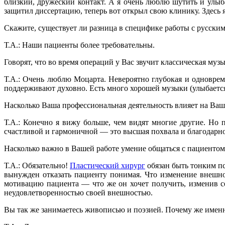
близкий, дружеский контакт. А я очень люблю шутить и улыба
защитил диссертацию, теперь вот открыл свою клинику. Здесь я
Скажите, существует ли разница в специфике работы с русски
Т.А.: Наши пациенты более требовательны.
Говорят, что во время операций у Вас звучит классическая муз
Т.А.: Очень люблю Моцарта. Невероятно глубокая и одноврем
поддерживают духовно. Есть много хорошей музыки (улыбается)
Насколько Ваша профессиональная деятельность влияет на Ва
Т.А.: Конечно я вижу больше, чем видят многие другие. Но 
счастливой и гармоничной — это высшая похвала и благодарно
Насколько важно в Вашей работе умение общаться с пациенто
Т.А.: Обязательно!
Пластический хирург
обязан быть тонким пс
вынужден отказать пациенту понимая. Что изменение внешно
мотивацию пациента — что же он хочет получить, изменив с
неудовлетворенностью своей внешностью.
Вы так же занимаетесь живописью и поэзией. Почему же имен