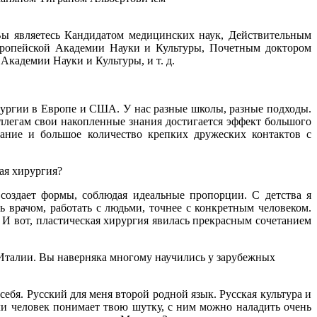
Вы являетесь Кандидатом медицинских наук, Действительным
вропейской Академии Науки и Культуры, Почетным доктором
кадемии Науки и Культуры, и т. д.
ирургии в Европе и США. У нас разные школы, разные подходы.
ллегам свои накопленные знания достигается эффект большого
нание и большое количество крепких дружеских контактов с
ая хирургия?
создает формы, соблюдая идеальные пропорции. С детства я
ть врачом, работать с людьми, точнее с конкретным человеком.
 И вот, пластическая хирургия явилась прекрасным сочетанием
Италии. Вы наверняка многому научились у зарубежных
ебя. Русский для меня второй родной язык. Русская культура и
сли человек понимает твою шутку, с ним можно наладить очень