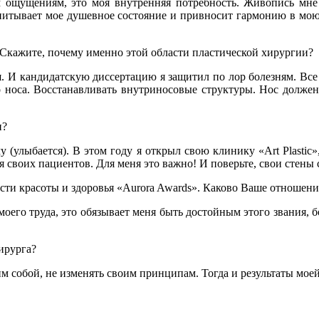
 ощущениям, это моя внутренняя потребность. Живопись мне 
дпитывает мое душевное состояние и привносит гармонию в мо
Скажите, почему именно этой области пластической хирургии?
. И кандидатскую диссертацию я защитил по лор болезням. Все
 носа. Восстанавливать внутриносовые структуры. Нос должен
и?
 (улыбается). В этом году я открыл свою клинику «Art Plastic»
ля своих пациентов. Для меня это важно! И поверьте, свои стены
ти красоты и здоровья «Aurora Awards». Каково Ваше отношени
моего труда, это обязывает меня быть достойным этого звания, б
ирурга?
мим собой, не изменять своим принципам. Тогда и результаты мо