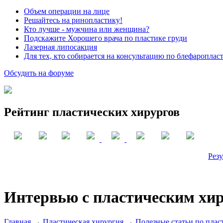
Объем операции на лице
Решайтесь на ринопластику!
Кто лучше - мужчина или женщина?
Подскажите Хорошего врача по пластике груди
Лазерная липосакция
Для тех, кто собирается на консультацию по блефароплас
Обсудить на форуме
Рейтинг пластических хирургов
Резу
Интервью с пластическим хи
Главная
→
Пластическая хирургия
→
Полезные статьи по плас