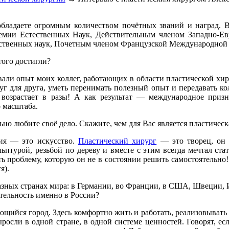
бладаете огромным количеством почётных званий и наград. 
емии Естественных Наук, Действительным членом Западно-Е
ственных наук, Почетным членом Французской Международной А
того достигли?
овали опыт моих коллег, работающих в области пластической х
г для друга, уметь перенимать полезный опыт и передавать ко
 возрастает в разы! А как результат — международное приз
 масштаба.
но любите своё дело. Скажите, чем для Вас является пластическ
гия — это искусство.
Пластический хирург
— это творец, он 
ьптурой, резьбой по дереву и вместе с этим всегда мечтал ста
ь проблему, которую он не в состоянии решить самостоятельно!
я).
азных странах мира: в Германии, во Франции, в США, Швеции, 
тельность именно в России?
щийся город. Здесь комфортно жить и работать, реализовывать с
росли в одной стране, в одной системе ценностей. Говорят, е