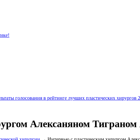
тике!
льтаты голосования в рейтинге лучших пластических хирургов 
рургом Алексаняном Тиграном
тической хирургии
→ Интервью с пластическим хирургом Алек