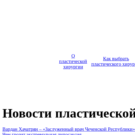
О
Как выбрать
пластической
пластического хирур
хирургии
Новости пластическо
Вардан Хачатрян – «Заслуженный врач Чеченской Республики»
Чем грозит экстремальная липосаксия