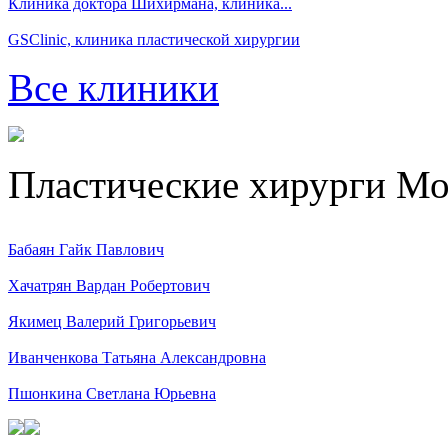
Клиника доктора Шихирмана, клиника...
GSClinic, клиника пластической хирургии
Все клиники
Пластические хирурги М
Бабаян Гайк Павлович
Хачатрян Вардан Робертович
Якимец Валерий Григорьевич
Иванченкова Татьяна Александровна
Пшонкина Светлана Юрьевна