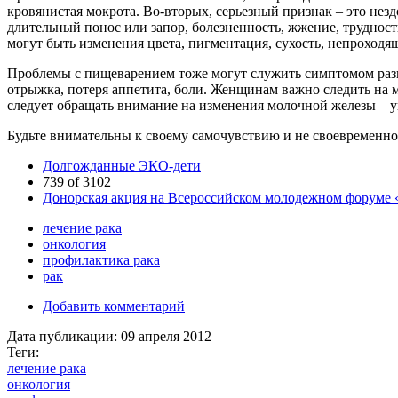
кровянистая мокрота. Во-вторых, серьезный признак – это не
длительный понос или запор, болезненность, жжение, трудност
могут быть изменения цвета, пигментация, сухость, непроход
Проблемы с пищеварением тоже могут служить симптомом разв
отрыжка, потеря аппетита, боли. Женщинам важно следить на
следует обращать внимание на изменения молочной железы – уп
Будьте внимательны к своему самочувствию и не своевременно
Долгожданные ЭКО-дети
739 of 3102
Донорская акция на Всероссийском молодежном форуме «
лечение рака
онкология
профилактика рака
рак
Добавить комментарий
Дата публикации:
09 апреля 2012
Теги:
лечение рака
онкология