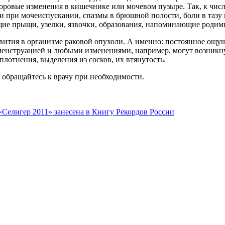
здоровые изменения в кишечнике или мочевом пузыре. Так, к чи
и при мочеиспускании, спазмы в брюшной полости, боли в тазу 
ящие прыщи, узелки, язвочки, образования, напоминающие родим
ития в организме раковой опухоли. А именно: постоянное ощущ
 менструацией и любыми изменениями, например, могут возникн
лотнения, выделения из сосков, их втянутость.
 обращайтесь к врачу при необходимости.
Селигер 2011» занесена в Книгу Рекордов России