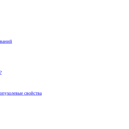
еваний
?
опухолевые свойства