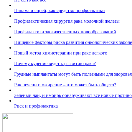
Панама и спрей, как средство профилактики
Профилактическая хирургия рака молочной железы
Профилактика злокачественных новообразований
Пищевые факторы риска развития онкологических забол
Новый метод химиотерапии при раке легкого
Почему курение ведет к развитию рака?
Грудные имплантаты могут быть полезными для здоровья
Рак печени и ожирение – что может быть общего?
Зеленый чай, и имбирь обнаруживают всё новые противо
Риск и профилактика