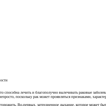
ости
что способна лечить и благополучно вылечивать раковые заболев
непросто, поскольку рак может проявляться признаками, характ
торожить. Во-первых, затрудненное дыхание, которое может быт