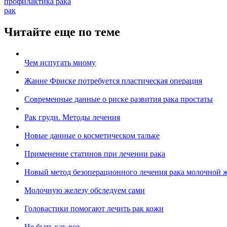
профилактика рака
рак
Читайте еще по теме
Чем испугать миому
Жанне Фриске потребуется пластическая операция
Современные данные о риске развития рака простаты
Рак груди. Методы лечения
Новые данные о косметическом тальке
Применение статинов при лечении рака
Новый метод безоперационного лечения рака молочной 
Молочную железу обследуем сами
Головастики помогают лечить рак кожи
Не быть как все