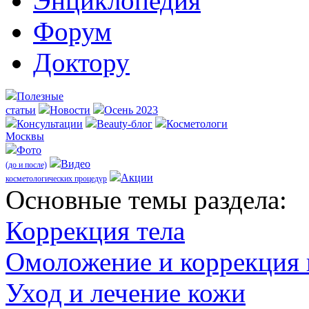
Энциклопедия
Форум
Доктору
Полезные
статьи
Новости
Осень 2023
Консультации
Beauty-блог
Косметологи
Москвы
Фото
Видео
(до и после)
Акции
косметологических процедур
Оcновные темы раздела:
Коррекция тела
Омоложение и коррекция
Уход и лечение кожи