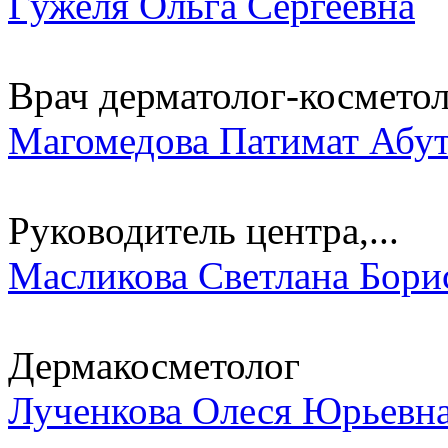
Гужеля Ольга Сергеевна
Врач дерматолог-космето
Магомедова Патимат Абу
Руководитель центра,...
Масликова Светлана Бори
Дермакосметолог
Лученкова Олеся Юрьевн