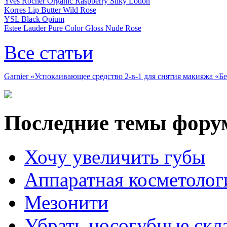
Yves Rocher Organic Raspberry Silky Lotion
Korres Lip Butter Wild Rose
YSL Black Opium
Estee Lauder Pure Color Gloss Nude Rose
Все статьи
Garnier «Успокаивающее средство 2-в-1 для снятия макияжа «
Последние темы фору
Хочу увеличить губы
Аппаратная косметолог
Мезонити
Убрать носогубные скл