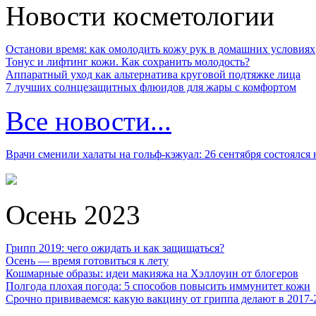
Новости косметологии
Останови время: как омолодить кожу рук в домашних условиях
Тонус и лифтинг кожи. Как сохранить молодость?
Аппаратный уход как альтернатива круговой подтяжке лица
7 лучших солнцезащитных флюидов для жары с комфортом
Все новости...
Врачи сменили халаты на гольф-кэжуал: 26 сентября состоялся
Осень 2023
Грипп 2019: чего ожидать и как защищаться?
Осень — время готовиться к лету
Кошмарные образы: идеи макияжа на Хэллоуин от блогеров
Полгода плохая погода: 5 способов повысить иммунитет кожи
Срочно прививаемся: какую вакцину от гриппа делают в 2017-