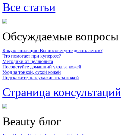
Все статьи
Обсуждаемые вопросы
Какую эпиляцию Вы посоветуете делать летом?
Что помогает при куперозе?
Методики от целлюлита
Посоветуйте домашний уход за кожей
Уход за тонкой, сухой кожей
Подскажите, как ухаживать за кожей
Страница консультаций
Beauty блог