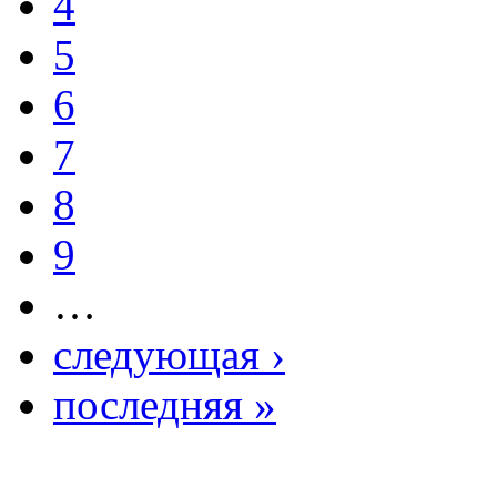
4
5
6
7
8
9
…
следующая ›
последняя »
Фото косметологических