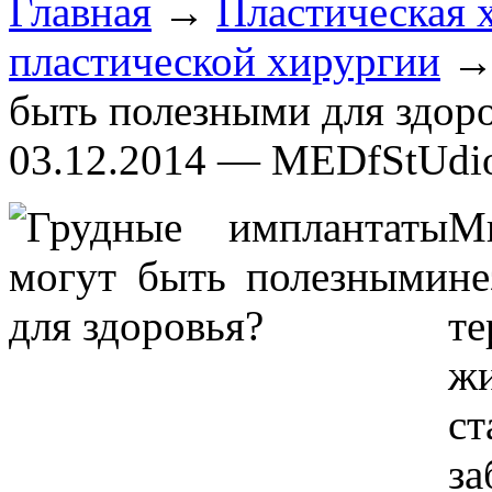
Главная
→
Пластическая 
пластической хирургии
→ 
быть полезными для здор
03.12.2014 — MEDfStUdi
М
не
т
ж
ст
за