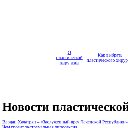
О
Как выбрать
пластической
пластического хирур
хирургии
Новости пластическо
Вардан Хачатрян – «Заслуженный врач Чеченской Республики»
Чем грозит экстремальная липосаксия