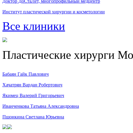
Доктор ДоСтаЛет, многопрофильный медцентр
Институт пластической хирургии и косметологии
Все клиники
Пластические хирурги М
Бабаян Гайк Павлович
Хачатрян Вардан Робертович
Якимец Валерий Григорьевич
Иванченкова Татьяна Александровна
Пшонкина Светлана Юрьевна