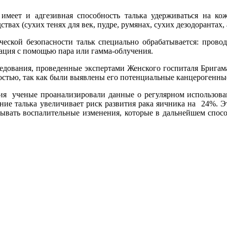
имеет и адгезивная способность талька удерживаться на кож
ствах (сухих тенях для век, пудре, румянах, сухих дезодорантах
еской безопасности тальк специально обрабатывается: провод
ация с помощью пара или гамма-облучения.
едования, проведенные экспертами Женского госпиталя Бригама,
стью, так как были выявлены его потенциальные канцерогенные
ия ученые проанализировали данные о регулярном использова
ние талька увеличивает риск развития рака яичника на 24%. Э
ызывать воспалительные изменения, которые в дальнейшем спо