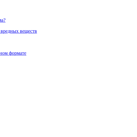
ма?
т вредных веществ
ьном формате