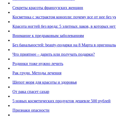
Секреты красоты французских женщин
Косметика с экстрактом конопли: почему все от нее без у
Красота ногтей без вреда: 5 элитных лаков, в которых не
Внимание к предраковым заболеваниям
Без банальностей: beauty-подарки на 8 Марта в оригинал
Что приятнее – дарить или получать подарки?
Родинки тоже нужно лечить
Рак груди. Методы лечения
Шепот моря для красоты и здоровья
От рака спасет сахар
5 новых косметических продуктов дешевле 500 рублей
Признаки опасности