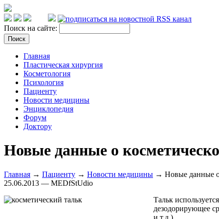
Поиск на сайте:
Главная
Пластическая хирургия
Косметология
Психология
Пациенту
Новости медицины
Энциклопедия
Форум
Доктору
Новые данные о косметическо
Главная
→
Пациенту
→
Новости медицины
→ Новые данные о 
25.06.2013 — MEDfStUdio
Тальк используетс
дезодорирующее ср
и т.д.).