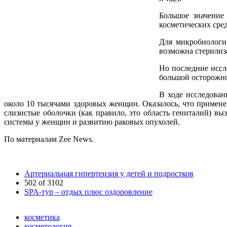
Большое значение 
косметических сред
Для микробиологич
возможна стерилиз
Но последние иссл
большой осторожно
В ходе исследован
около 10 тысячами здоровых женщин. Оказалось, что примене
слизистые оболочки (как правило, это область гениталий) в
системы у женщин и развитию раковых опухолей.
По материалам Zee News.
Артериальная гипертензия у детей и подростков
502 of 3102
SPA-тур – отдых плюс оздоровление
косметика
косметология