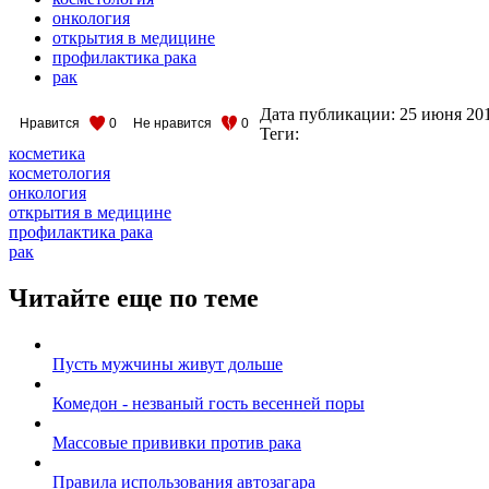
онкология
открытия в медицине
профилактика рака
рак
Дата публикации:
25 июня 20
Нравится
0
Не нравится
0
Теги:
косметика
косметология
онкология
открытия в медицине
профилактика рака
рак
Читайте еще по теме
Пусть мужчины живут дольше
Комедон - незваный гость весенней поры
Массовые прививки против рака
Правила использования автозагара