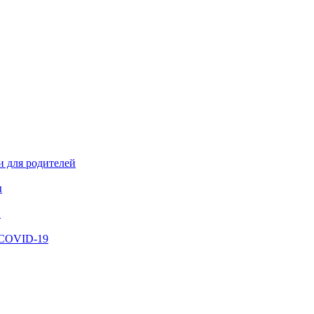
и для родителей
ы
й
 COVID-19