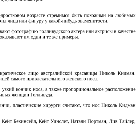
подростковом возрасте стремимся быть похожими на любимых
рты лица или фигуру у какой-нибудь знаменитости.
вают фотографию голливудского актера или актрисы в качестве
показывают им одни и те же примеры.
ократическое лицо австралийской красавицы Николь Кидман.
ицей самого привлекательного женского носа.
у узкий кончик носа, а также пропорциональное расположение
асивых женщин Голливуда.
инчи, пластические хирурги считают, что нос Николь Кидман
Кейт Бекинсейл, Кейт Уинслет, Натали Портман, Лив Тайлер,