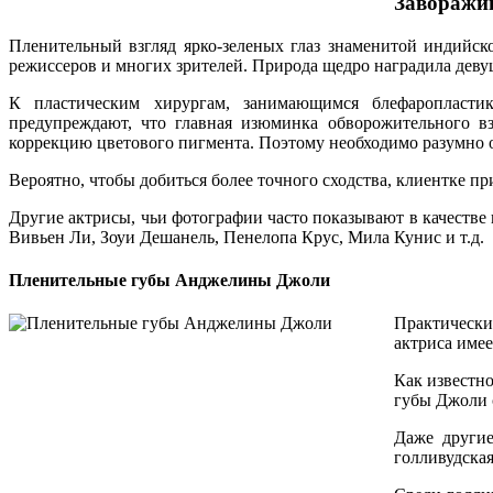
Заворажи
Пленительный взгляд ярко-зеленых глаз знаменитой индийс
режиссеров и многих зрителей. Природа щедро наградила деву
К пластическим хирургам, занимающимся блефаропласти
предупреждают, что главная изюминка обворожительного в
коррекцию цветового пигмента. Поэтому необходимо разумно 
Вероятно, чтобы добиться более точного сходства, клиентке п
Другие актрисы, чьи фотографии часто показывают в качестве
Вивьен Ли, Зоуи Дешанель, Пенелопа Крус, Мила Кунис и т.д.
Пленительные губы Анджелины Джоли
Практически
актриса име
Как известно
губы Джоли 
Даже другие
голливудска