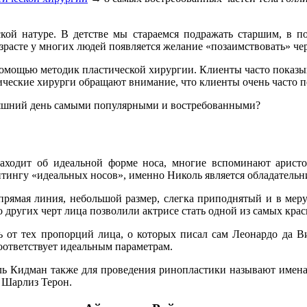
кой натуре. В детстве мы стараемся подражать старшим, в 
зрасте у многих людей появляется желание «позаимствовать» че
помощью методик пластической хирургии. Клиенты часто показы
тические хирурги обращают внимание, что клиенты очень часто 
дняшний день самыми популярными и востребованными?
заходит об идеальной форме носа, многие вспоминают арист
йтингу «идеальных носов», именно Николь является обладательн
прямая линия, небольшой размер, слегка приподнятый и в мер
 других черт лица позволили актрисе стать одной из самых кр
ь от тех пропорций лица, о которых писал сам Леонардо да В
оответствует идеальным параметрам.
ь Кидман также для проведения ринопластики называют имена 
 Шарлиз Терон.