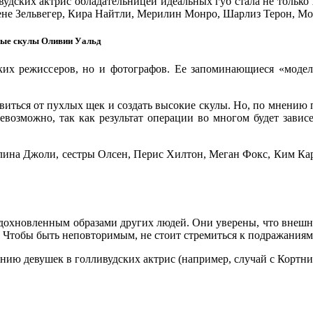
вудских актрис обладательницей идеальных губ стала не тольк
ене Зельвегер, Кира Найтли, Мерилин Монро, Шарлиз Терон, Мо
ые скулы Оливии Уальд
ких режиссеров, но и фотографов. Ее запоминающиеся «моде
виться от пухлых щек и создать высокие скулы. Но, по мнению 
возможно, так как результат операции во многом будет зависе
лина Джоли, сестры Олсен, Перис Хилтон, Меган Фокс, Ким Ка
вдохновленным образами других людей. Они уверены, что внешн
 Чтобы быть неповторимым, не стоит стремиться к подражаниям
ию девушек в голливудских актрис (например, случай с Кортни