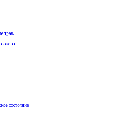
 трав...
го жира
ское состояние