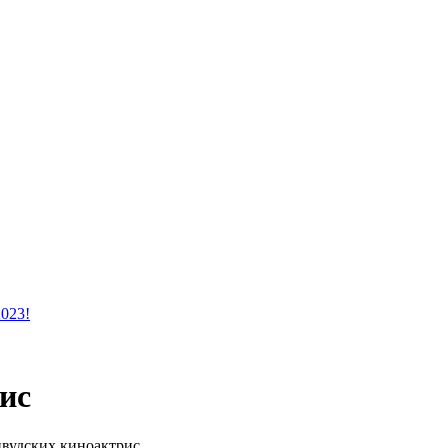
2023!
ис
ивудских киноактрис