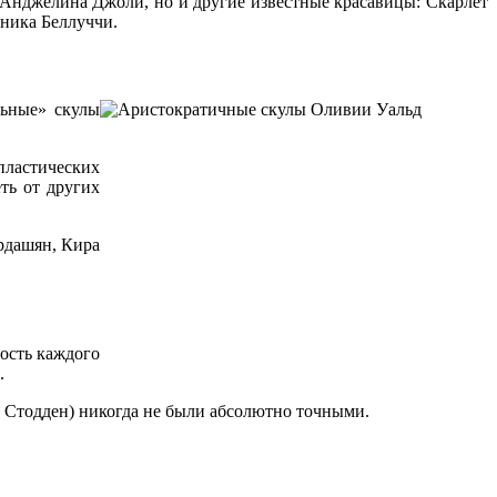
о Анджелина Джоли, но и другие известные красавицы: Скарлет
ника Беллуччи.
льные» скулы
пластических
ть от других
рдашян, Кира
ость каждого
.
 Стодден) никогда не были абсолютно точными.