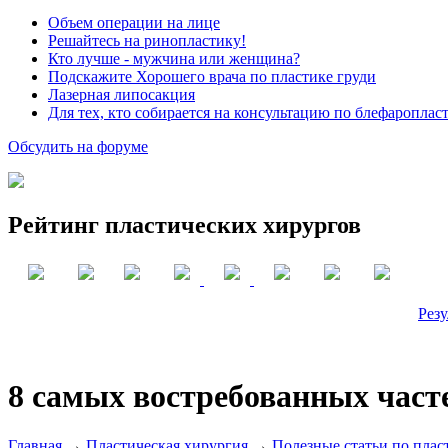
Объем операции на лице
Решайтесь на ринопластику!
Кто лучше - мужчина или женщина?
Подскажите Хорошего врача по пластике груди
Лазерная липосакция
Для тех, кто собирается на консультацию по блефароплас
Обсудить на форуме
Рейтинг пластических хирургов
Резу
8 самых востребованных част
Главная
→
Пластическая хирургия
→
Полезные статьи по плас