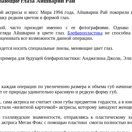
вающие глаза Айшварии Рай
кой актрисы и мисс Мира 1994 года, Айшварии Рай покорили 
шку редким цветом и формой глаз.
кой, часто приходят именно с ее фотографиями. Однако 
згляда Айшварии в цвете глаз.
Блефаропластика
не способна 
оценивать все возможности данной операции.
ридется носить специальные линзы, меняющие цвет глаз.
 примера для будущей блефаропластики: Анджелина Джоли, Элиз
 каждая операции по увеличению размера и объема губ начина
ет от природы удивительно красивую и редкую форму губ.
, сама актриса не считает свои губы предметом гордости, а в ю
стали «визитной карточкой» актрисы, которому завидуют женщи
 голливудские знаменитости, отправляясь к пластическому
я актриса Меган Фокс с помощью пластики смогла полностью во