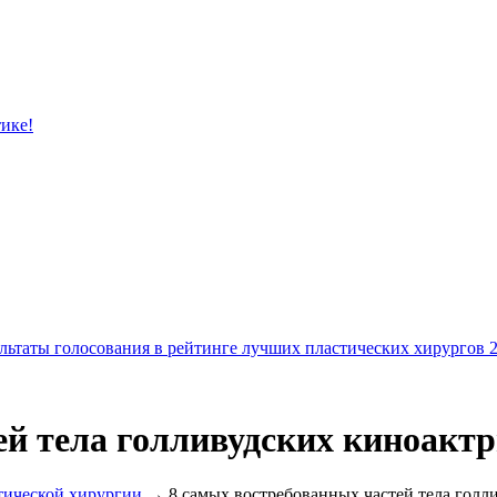
тике!
льтаты голосования в рейтинге лучших пластических хирургов 
ей тела голливудских киноактр
тической хирургии
→ 8 самых востребованных частей тела голл