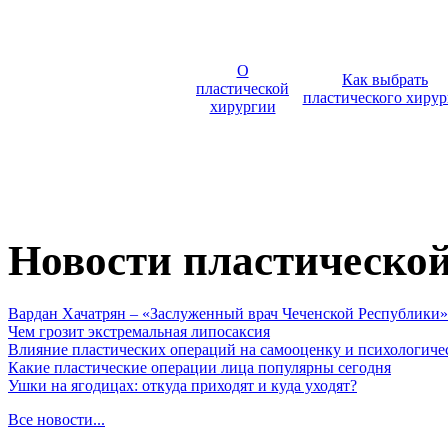
О
Как выбрать
пластической
пластического хирур
хирургии
Новости пластическо
Вардан Хачатрян – «Заслуженный врач Чеченской Республики»
Чем грозит экстремальная липосаксия
Влияние пластических операций на самооценку и психологиче
Какие пластические операции лица популярны сегодня
Ушки на ягодицах: откуда приходят и куда уходят?
Все новости...